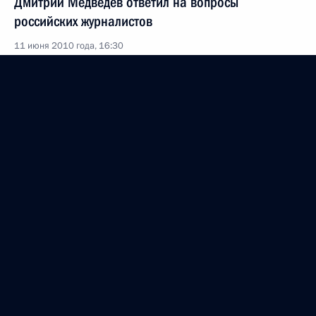
Дмитрий Медведев ответил на вопросы
российских журналистов
11 июня 2010 года, 16:30
Ташкент
Встреча с Президентом Афганистана Хамидом
Карзаем
11 июня 2010 года, 13:30
Ташкент
Выступление на заседании Совета глав
государств – членов Шанхайской организации
сотрудничества
11 июня 2010 года, 13:00
Ташкент