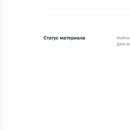
ВДНХ провёл встречу
с финалистами Всероссийского
конкурса «Это у нас семейное».
Статус материала
Опублик
Дата пу
Совещание по вопросам
развития кораблестроения
26 июня 2024 года
Аудио, 9 мин.
Владимир Путин провёл
совещание по вопросам развития
кораблестроения для обеспечения
обороны и безопасности