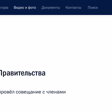
ктура
Видео и фото
Документы
Контакты
Поиск
си
ия, встречи
Встречи со СМИ
июль, 2024
ть следующие материалы
Правительства
Совещание
провёл совещание с членами
по экономическим вопросам