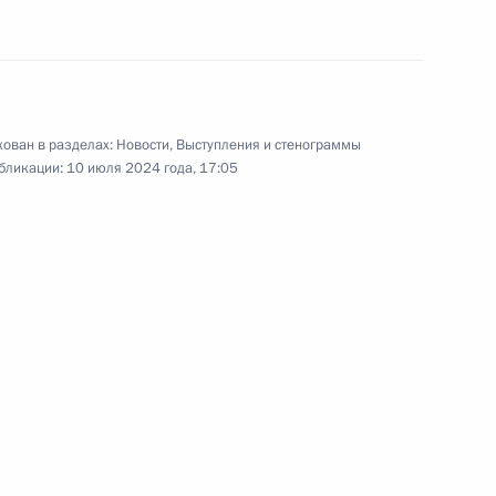
руководителя Коммунистической
партии Российской Федерации
Геннадия Зюганова с 80-летием
и присвоением звания Героя Труда.
ован в разделах:
Новости
,
Выступления и стенограммы
бликации:
10 июля 2024 года, 17:05
Встреча с выпускниками
военных вузов
21 июня 2024 года
Аудио, 16 мин.
В Георгиевском зале
Кремлёвского дворца Владимир
Путин встретился с лучшими
выпускниками высших военных