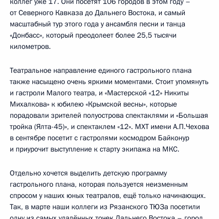
коллег уже 17. Они посетят 106 городов в этом году –
от Северного Кавказа до Дальнего Востока, и самый
масштабный тур этого года у ансамбля песни и танца
«Донбасс», который преодолеет более 25,5 тысячи
километров.
Театральное направление единого гастрольного плана
также насыщено очень яркими моментами. Стоит упомянуть
и гастроли Малого театра, и «Мастерской «12» Никиты
Михалкова» к юбилею «Крымской весны», которые
порадовали зрителей полуострова спектаклями и «Большая
тройка (Ялта-45)», и спектаклем «12». МХТ имени А.П.Чехова
в сентябре посетит с гастролями космодром Байконур
и приурочит выступление к старту экипажа на МКС.
Отдельно хочется выделить детскую программу
гастрольного плана, которая пользуется неизменным
спросом у наших юных театралов, ещё только начинающих.
Так, в марте наши коллеги из Рязанского ТЮЗа посетили
одну из самых удалённых точек Дальнего Востока – город