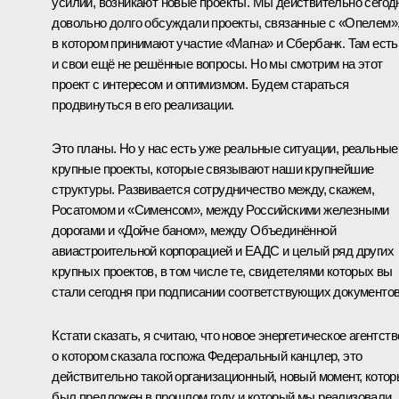
усилий, возникают новые проекты. Мы действительно сегод
довольно долго обсуждали проекты, связанные с «Опелем»
в котором принимают участие «Магна» и Сбербанк. Там есть
и свои ещё не решённые вопросы. Но мы смотрим на этот
проект с интересом и оптимизмом. Будем стараться
продвинуться в его реализации.
Это планы. Но у нас есть уже реальные ситуации, реальные
крупные проекты, которые связывают наши крупнейшие
структуры. Развивается сотрудничество между, скажем,
Росатомом и «Сименсом», между Российскими железными
дорогами и «Дойче баном», между Объединённой
авиастроительной корпорацией и ЕАДС и целый ряд других
крупных проектов, в том числе те, свидетелями которых вы
стали сегодня при подписании соответствующих документов
Кстати сказать, я считаю, что новое энергетическое агентств
о котором сказала госпожа Федеральный канцлер, это
действительно такой организационный, новый момент, кото
был предложен в прошлом году и который мы реализовали.