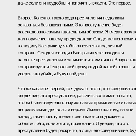
даже если они неудобны и неприятны власти. Это первое.
Второе. Конечно, такого рода преступления не должны
оставаться безнаказанными. Это преступление будет
расследовано самым тщательным образом. Я вчера сразу 
дал поручение нашему председателю Следственного комит
господину Бастрыкину, чтобы он взял это под личный
контроль. Сегодня господин Бастрыкин уже находится
на месте преступления и занимается этим лично. Вопрос та
контролируется Генеральной прокуратурой нашей страны, и 
уверен, что убийцы будут найдены.
Что же касается версий, то я думаю, что те, кто совершил эт
злодеяние, это преступление, рассчитывали именно на то,
чтобы были озвучены сразу же самые примитивные и самы
неприемлемые для власти версии. Именно поэтому, на мой
взгляд, такие преступления совершаются под какие‑то
события. Это, если хотите, провокация. Я уверен, что это
преступление будет раскрыто, а лица, его совершившие, бу