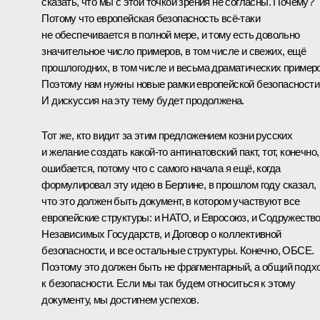
сказать, что мы с этой точкой зрения не согласны. Почему?
Потому что европейская безопасность всё‑таки
не обеспечивается в полной мере, и тому есть довольно
значительное число примеров, в том числе и свежих, ещё
прошлогодних, в том числе и весьма драматических примеро
Поэтому нам нужны новые рамки европейской безопасности
И дискуссия на эту тему будет продолжена.
Тот же, кто видит за этим предложением козни русских
и желание создать какой‑то антинатовский пакт, тот, конечно,
ошибается, потому что с самого начала я ещё, когда
формулировал эту идею в Берлине, в прошлом году сказал,
что это должен быть документ, в котором участвуют все
европейские структуры: и НАТО, и Евросоюз, и Содружеств
Независимых Государств, и Договор о коллективной
безопасности, и все остальные структуры. Конечно, ОБСЕ.
Поэтому это должен быть не фрагментарный, а общий подх
к безопасности. Если мы так будем относиться к этому
документу, мы достигнем успехов.