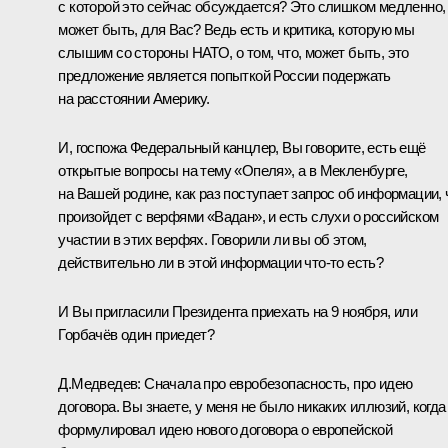
с которой это сейчас обсуждается? Это слишком медленно,
может быть, для Вас? Ведь есть и критика, которую мы
слышим со стороны НАТО, о том, что, может быть, это
предложение является попыткой России подержать
на расстоянии Америку.
И, госпожа Федеральный канцлер, Вы говорите, есть ещё
открытые вопросы на тему «Опеля», а в Мекленбурге,
на Вашей родине, как раз поступает запрос об информации, 
произойдет с верфями «Вадан», и есть слухи о российском
участии в этих верфях. Говорили ли вы об этом,
действительно ли в этой информации что‑то есть?
И Вы пригласили Президента приехать на 9 ноября, или
Горбачёв один приедет?
Д.Медведев: Сначала про евробезопасность, про идею
договора. Вы знаете, у меня не было никаких иллюзий, когда
формулировал идею нового договора о европейской