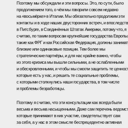
Поэтому мы обсуждали и эти вопросы. Это, по сути, было
продолжением того, о чём мы говорили совсем недавно
на «восьмёрке» в Италии. Мы обязательно продолжим эти
контакты и в ходе наших двусторонних встреч, и впоследст
в Питсбурге, в Соединённых Штатах Америки, потому что, я
считаю, по таким вопросам крупнейшие государства Европы
такие как ФРГ и как Российская Федерация, должны занима
близкие или одинаковые позиции. Тем более мы
стратегические партнёры, и для нас крайне важно, чтобы
из этого кризиса мы вышли сильными, а не ослабленными
и обескровленными, и чтобы мы смогли защитить те ценност
которые есть у нас, и решить те социальные проблемы,
с которыми столкнулись наши государства, в том числе
и проблемы безработицы.
Поэтому я считаю, что эти консультации как всегда были
весьма и весьма насыщенными. Даже сам перечень ведомст
которые принимают в них участие, свидетельствует сам
за себя, а у нас в этом смысле беспрецедентно активная