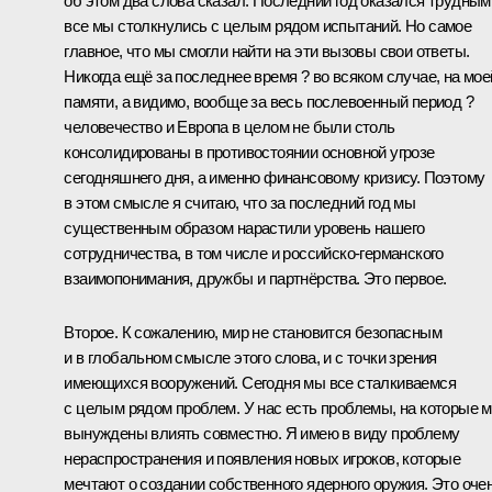
об этом два слова сказал. Последний год оказался трудным
все мы столкнулись с целым рядом испытаний. Но самое
главное, что мы смогли найти на эти вызовы свои ответы.
Никогда ещё за последнее время ? во всяком случае, на мое
памяти, а видимо, вообще за весь послевоенный период ?
человечество и Европа в целом не были столь
консолидированы в противостоянии основной угрозе
сегодняшнего дня, а именно финансовому кризису. Поэтому
в этом смысле я считаю, что за последний год мы
существенным образом нарастили уровень нашего
сотрудничества, в том числе и российско-германского
взаимопонимания, дружбы и партнёрства. Это первое.
Второе. К сожалению, мир не становится безопасным
и в глобальном смысле этого слова, и с точки зрения
имеющихся вооружений. Сегодня мы все сталкиваемся
с целым рядом проблем. У нас есть проблемы, на которые 
вынуждены влиять совместно. Я имею в виду проблему
нераспространения и появления новых игроков, которые
мечтают о создании собственного ядерного оружия. Это оче