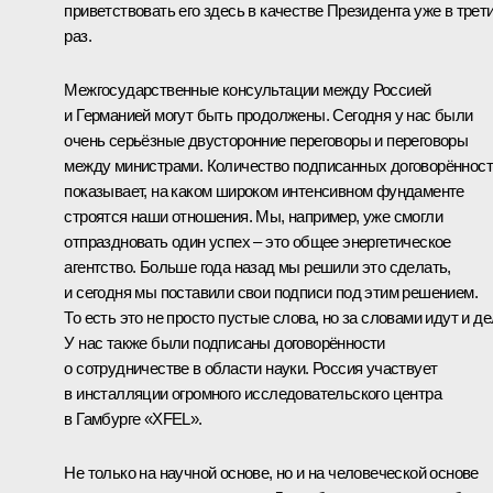
приветствовать его здесь в качестве Президента уже в трет
раз.
Межгосударственные консультации между Россией
и Германией могут быть продолжены. Сегодня у нас были
очень серьёзные двусторонние переговоры и переговоры
между министрами. Количество подписанных договорённос
показывает, на каком широком интенсивном фундаменте
строятся наши отношения. Мы, например, уже смогли
отпраздновать один успех – это общее энергетическое
агентство. Больше года назад мы решили это сделать,
и сегодня мы поставили свои подписи под этим решением.
То есть это не просто пустые слова, но за словами идут и де
У нас также были подписаны договорённости
о сотрудничестве в области науки. Россия участвует
в инсталляции огромного исследовательского центра
в Гамбурге «XFEL».
Не только на научной основе, но и на человеческой основе