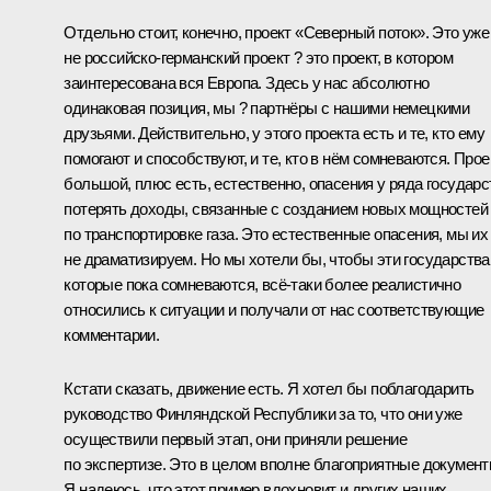
Отдельно стоит, конечно, проект «Северный поток». Это уже
не российско-германский проект ? это проект, в котором
заинтересована вся Европа. Здесь у нас абсолютно
одинаковая позиция, мы ? партнёры с нашими немецкими
друзьями. Действительно, у этого проекта есть и те, кто ему
помогают и способствуют, и те, кто в нём сомневаются. Прое
большой, плюс есть, естественно, опасения у ряда государс
потерять доходы, связанные с созданием новых мощностей
по транспортировке газа. Это естественные опасения, мы их
не драматизируем. Но мы хотели бы, чтобы эти государства
которые пока сомневаются, всё‑таки более реалистично
относились к ситуации и получали от нас соответствующие
комментарии.
Кстати сказать, движение есть. Я хотел бы поблагодарить
руководство Финляндской Республики за то, что они уже
осуществили первый этап, они приняли решение
по экспертизе. Это в целом вполне благоприятные документ
Я надеюсь, что этот пример вдохновит и других наших