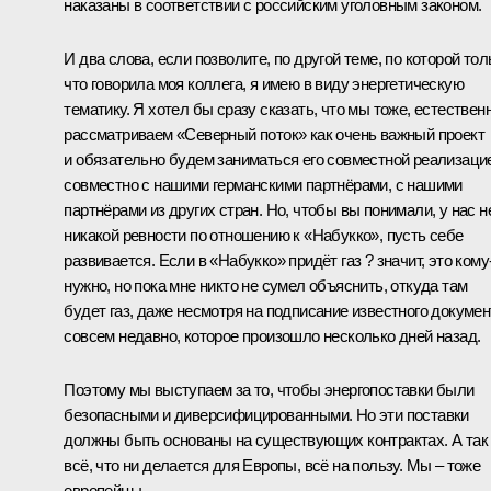
наказаны в соответствии с российским уголовным законом.
И два слова, если позволите, по другой теме, по которой тол
что говорила моя коллега, я имею в виду энергетическую
тематику. Я хотел бы сразу сказать, что мы тоже, естественн
рассматриваем «Северный поток» как очень важный проект
и обязательно будем заниматься его совместной реализаци
совместно с нашими германскими партнёрами, с нашими
партнёрами из других стран. Но, чтобы вы понимали, у нас н
никакой ревности по отношению к «Набукко», пусть себе
развивается. Если в «Набукко» придёт газ ? значит, это кому
нужно, но пока мне никто не сумел объяснить, откуда там
будет газ, даже несмотря на подписание известного докумен
совсем недавно, которое произошло несколько дней назад.
Поэтому мы выступаем за то, чтобы энергопоставки были
безопасными и диверсифицированными. Но эти поставки
должны быть основаны на существующих контрактах. А так
всё, что ни делается для Европы, всё на пользу. Мы – тоже
европейцы.