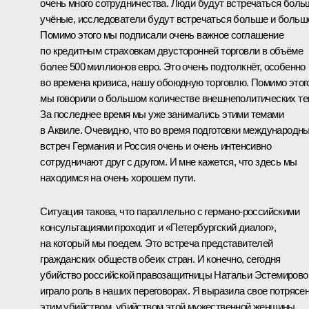
очень много сотрудничества. Люди будут встречаться боль
учёные, исследователи будут встречаться больше и больш
Помимо этого мы подписали очень важное соглашение
по кредитным страховкам двусторонней торговли в объёме
более 500 миллионов евро. Это очень подтолкнёт, особенно
во времена кризиса, нашу обоюдную торговлю. Помимо этог
мы говорили о большом количестве внешнеполитических те
За последнее время мы уже занимались этими темами
в Аквиле. Очевидно, что во время подготовки международн
встреч Германия и Россия очень и очень интенсивно
сотрудничают друг с другом. И мне кажется, что здесь мы
находимся на очень хорошем пути.
Ситуация такова, что параллельно с германо-российскими
консультациями проходит и «Петербургский диалог»,
на который мы поедем. Это встреча представителей
гражданских обществ обеих стран. И конечно, сегодня
убийство российской правозащитницы Натальи Эстемирово
играло роль в наших переговорах. Я выразила свое потрясе
этим убийством, убийством этой мужественной женщины,