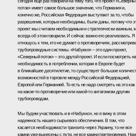
сегодня ещё раз говорили на тему того, что проект «Северны
поток» имеет самое большое значение, что Германия и,
конечно же, Российская Федерация выступают за то, чтобы
разрешения, которые необходимы, были даны, потому что э
проект мы считаем необходимым и стратегически важным, 
всегда об этом говорили. И сейчас важно его реализовать. Я
отношусь к тем, кто не думает о противоречиях, рассматрив
трубопроводные системы. «Набукко» – это один проект,
«Северный поток» – это другой проект. И если посмотреть на
необходимость в потреблении, которая в Европе будет
в ближайшее десятилетие, то существует большое количес
возможностей в торговле между Российской Федерацией,
Европой или Германией. То есть не надо смотреть на это как
на какое‑то противоречие или какой‑то антагонизм другим
трубопроводам.
Мы будем участвовать и в «Набукко», но я вижу в этом
надежность нашего сырьевого обеспечения. В том, что
касается необходимости транзита через Украину, то не все
камни уже вынесены с пути, не все камни преткновения. На