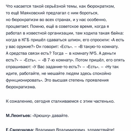
Что касается такой серьёзной темы, как бюрократизм,
то ещё Маяковский предлагал с ним бороться,
но бюрократизм во всех странах, и у нас особенно,
процветает. Помню, ещё в советское время, когда я
работал в известной организации, там ходила такая байка:
когда в КГБ пришёл сдаваться шпион, его спросили: «А есть
у вас оружие?» Он говорит: «Есть». – «В такую‑то комнату.
А средства связи есть? Тогда – в комнату №5. А деньги
есть?» – «Есть». – «В 7-ю комнату». Потом пришёл, его опять
спрашивают: «У Вас задание‑то есть?» – «Есть». – «Ну так
идите, работайте, не мешайте людям здесь спокойно
функционировать». Это высшая степень проявления
бюрократизма.
К сожалению, сегодня сталкиваемся с этим частенько.
М.Леонтьев:
«Хрюшку» давайте.
Е.Сморчкова:
Владимир Владимирович, здравствуйте!