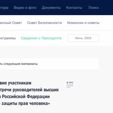
ктура
Видео и фото
Документы
Контакты
Поиск
венный Совет
Совет Безопасности
Комиссии и советы
леграммы
Сведения о Президенте
июнь, 2003
ть следующие материалы
вие участникам
тречи руководителей высших
и Российской Федерации
е защиты прав человека»