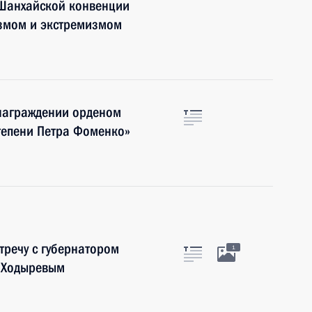
 Шанхайской конвенции
измом и экстремизмом
 награждении орденом
 степени Петра Фоменко»
тречу с губернатором
1
м Ходыревым