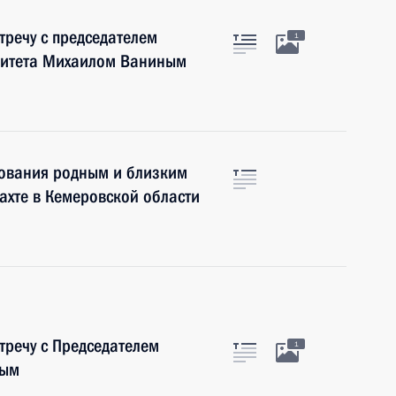
тречу с председателем
1
митета Михаилом Ваниным
ования родным и близким
ахте в Кемеровской области
тречу с Председателем
1
вым