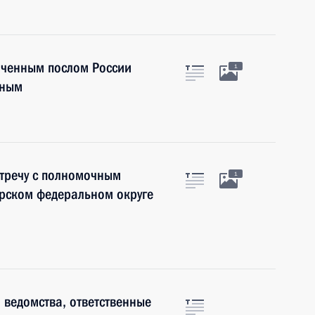
аченным послом России
1
иным
стречу с полномочным
1
ирском федеральном округе
 ведомства, ответственные