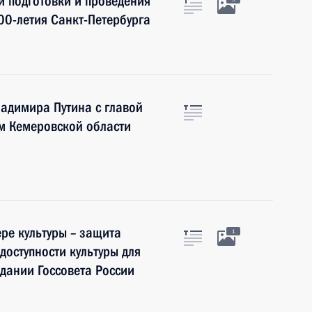
и подготовки и проведения
00-летия Санкт-Петербурга
адимира Путина с главой
м Кемеровской области
ре культуры – защита
1
доступности культуры для
едании Госсовета России