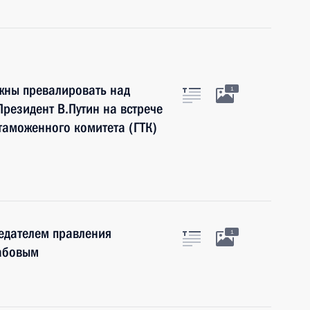
жны превалировать над
1
резидент В.Путин на встрече
 таможенного комитета (ГТК)
седателем правления
1
абовым