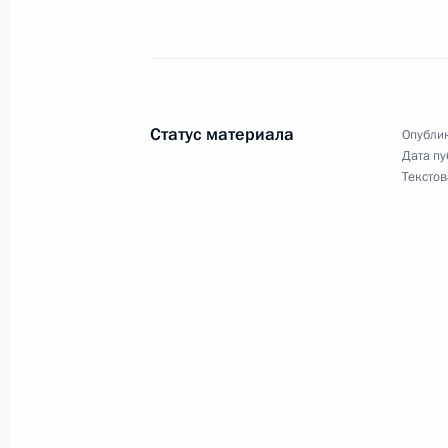
Владимир Путин провел рабочую вс
Государственного таможенного ко
19 июня 2003 года, 14:10
Ново-Огарево
Статус материала
Опублик
Дата пу
Текстов
Владимир Путин выразил соболезн
погибших в результате аварии на ш
19 июня 2003 года, 00:00
18 июня 2003 года, среда
Владимир Путин провел рабочую вс
Правительства Михаилом Касьяно