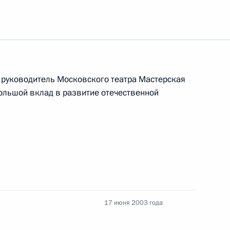
жны превалировать над
1
 руководитель Московского театра Мастерская
резидент В.Путин на встрече
ольшой вклад в развитие отечественной
 таможенного комитета (ГТК)
седателем правления
1
абовым
17 июня 2003 года