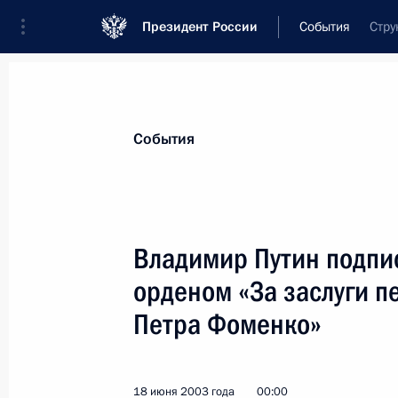
Президент России
События
Стру
Президент
Администрация
Государст
Новости
Стенограммы
Поездки
Те
События
Показа
Владимир Путин подпи
орденом «За заслуги пе
Владимир Путин направил приветст
открывающейся в Одессе первой вс
Петра Фоменко»
органов судебной власти Украины 
«Роль судебной власти в механизм
18 июня 2003 года
00:00
20 июня 2003 года, 00:00