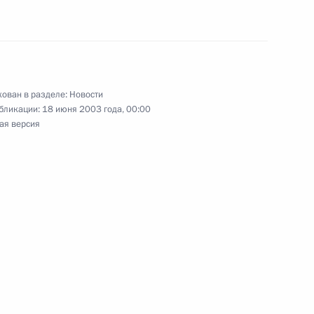
тречу с председателем
1
митета Михаилом Ваниным
ован в разделе:
Новости
бликации:
18 июня 2003 года, 00:00
ая версия
ования родным и близким
ахте в Кемеровской области
тречу с Председателем
1
вым