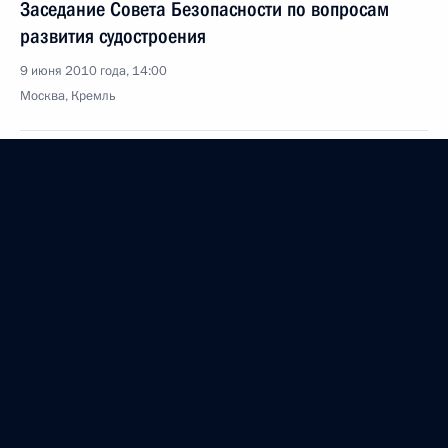
Заседание Совета Безопасности по вопросам
развития судостроения
9 июня 2010 года, 14:00
Москва, Кремль
Встреча с президентом ОАО «Объединённая
судостроительная корпорация» Романом
Троценко
9 июня 2010 года, 13:10
Москва, Кремль
Подписан Указ о присуждении Государственных
премий в области литературы и искусства
9 июня 2010 года, 13:00