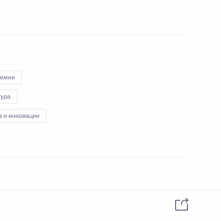
данных пользователей
YouTube
зиденту
Написать в редакцию
и —
ного
по
—
ремии
тура
ссии
а и инновации
Все материалы сайта
доступны по лицензии:
Creative Commons
Attribution 4.0
ован в разделе:
Новости
International
бликации:
12 июня 2010 года, 13:00
ая версия