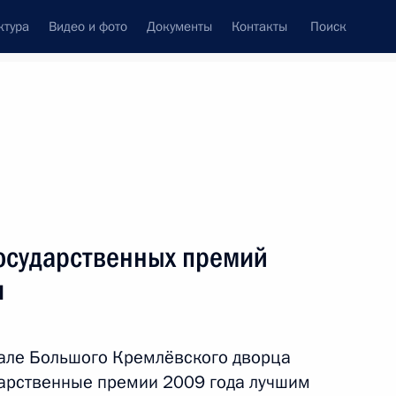
ктура
Видео и фото
Документы
Контакты
Поиск
осударственных премий
и
зале Большого Кремлёвского дворца
дарственные премии 2009 года лучшим