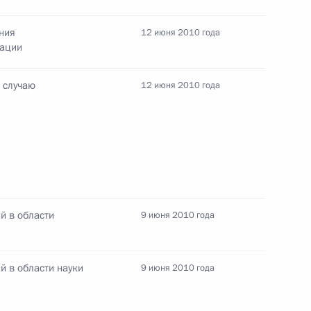
ния
12 июня 2010 года
рации
 случаю
12 июня 2010 года
ные
Официальные
Правовая и
сетевые ресурсы
техническая
й в области
9 июня 2010 года
ссии
Президента России
информация
MAX
О портале
й в области науки
9 июня 2010 года
ВКонтакте
Об использовании
ии
информации сайта
Rutube
О персональных
Telegram-канал