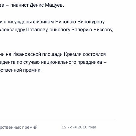
ва – пианист Денис Мацуев.
гий присуждены физикам Николаю Винокурову
Александру Потапову, онкологу Валерию Чиссову,
ии на Ивановской площади Кремля состоялся
идента по случаю национального праздника –
арственной премии.
арственных премий
12 июня 2010 года