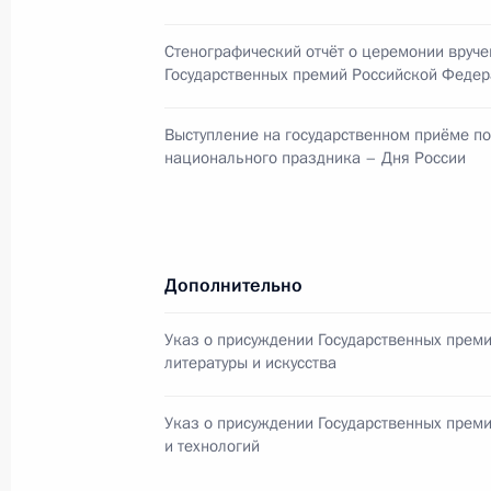
Стенографический отчёт о церемонии вруче
Государственных премий Российской Феде
Выступление на государственном приёме по
национального праздника – Дня России
Дополнительно
Разделы сайта
Информацион
Президента
ресурсы
Указ о присуждении Государственных преми
России
Президента Ро
литературы и искусства
События
Президент России
Указ о присуждении Государственных преми
Текущий ресурс
Структура
и технологий
Конституция Росс
Видео и фото
Государственная
Документы