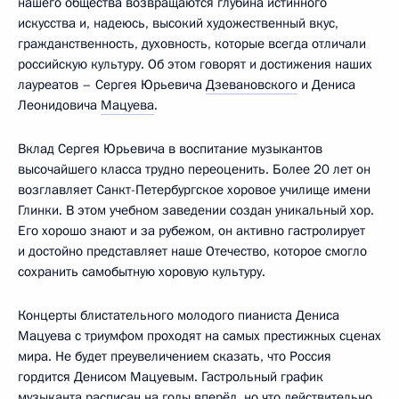
нашего общества возвращаются глубина истинного
искусства и, надеюсь, высокий художественный вкус,
гражданственность, духовность, которые всегда отличали
российскую культуру. Об этом говорят и достижения наших
лауреатов – Сергея Юрьевича
Дзевановского
и Дениса
Леонидовича
Мацуева
.
Вклад Сергея Юрьевича в воспитание музыкантов
высочайшего класса трудно переоценить. Более 20 лет он
возглавляет Санкт-Петербургское хоровое училище имени
Глинки. В этом учебном заведении создан уникальный хор.
Его хорошо знают и за рубежом, он активно гастролирует
и достойно представляет наше Отечество, которое смогло
сохранить самобытную хоровую культуру.
Концерты блистательного молодого пианиста Дениса
Мацуева с триумфом проходят на самых престижных сценах
мира. Не будет преувеличением сказать, что Россия
гордится Денисом Мацуевым. Гастрольный график
музыканта расписан на годы вперёд, но что действительно