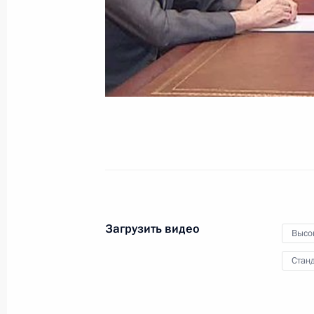
Франции Николя Саркози
19 июня 2010 года
Видео, 21 мин.
Загрузить видео
Высо
Станд
Стенографический отчет