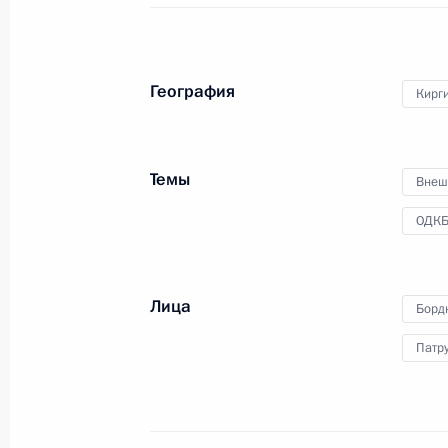
о заседании Комиссии
по модернизации
и технологическому развитию
экономики России
География
Кирг
19 июня 2010 года
Видео, 8 мин.
Темы
Внеш
ОДК
Лица
Борд
Патр