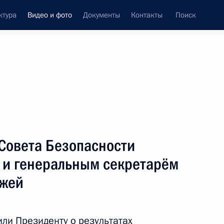
ктура
Видео и фото
Документы
Контакты
Поиск
си
ия, встречи
Встречи со СМИ
июнь, 2010
ть следующие материалы
 Совета Безопасности
и генеральным секретарём
жей
Кремниевая долина
впечатляет и вдохновляет
ли Президенту о результатах