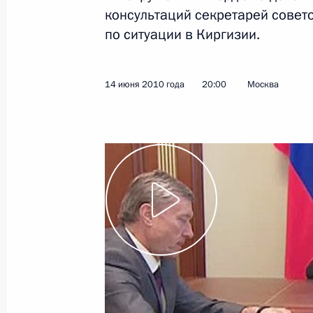
переговоров
консультаций секретарей совет
24 июня 2010 года
Видео, 47 мин.
по ситуации в Киргизии.
14 июня 2010 года
20:00
Москва
Совместная пресс-
конференция с Президентом