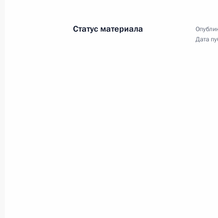
Выступление на церемонии спуска
на воду многоцелевой атомной
Статус материала
подводной лодки «Северодвинск»
Опублик
Дата пу
15 июня 2010 года
Видео, 6 мин.