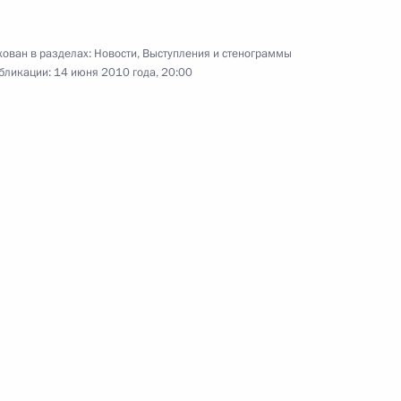
Встреча с Секретарём Совета
Безопасности Николаем
Патрушевым и генеральным
ован в разделах:
Новости
,
Выступления и стенограммы
секретарём ОДКБ Николаем
бликации:
14 июня 2010 года, 20:00
Бордюжей
14 июня 2010 года
Видео, 5 мин.