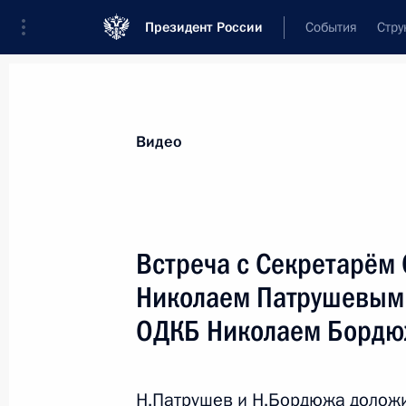
Президент России
События
Стру
Видеозаписи
Фотографии
Аудиозапи
Все материалы
Выступления
Совещан
Видео
Показа
Встреча с Секретарём
Николаем Патрушевым 
ОДКБ Николаем Бордю
Совместная пресс-
конференция по итогам
российско-американских
Н.Патрушев и Н.Бордюжа доложи