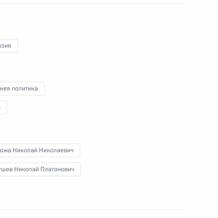
международного
банковского сообщества
изия
18 июня 2010 года
Видео, 5 мин.
няя политика
Б
южа Николай Николаевич
ушев Николай Платонович