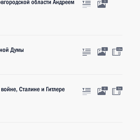
овгородской области Андреем
3
нной Думы
6
19м
войне, Сталине и Гитлере
6
5м