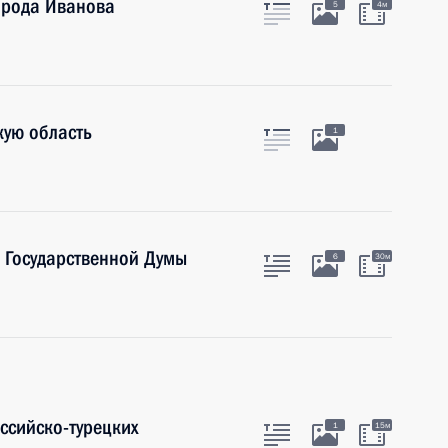
орода Иванова
5
4м
кую область
1
 Государственной Думы
6
30м
ссийско-турецких
1
15м