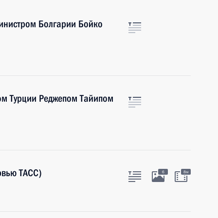
инистром Болгарии Бойко
ом Турции Реджепом Тайипом
рвью ТАСС)
6
8м