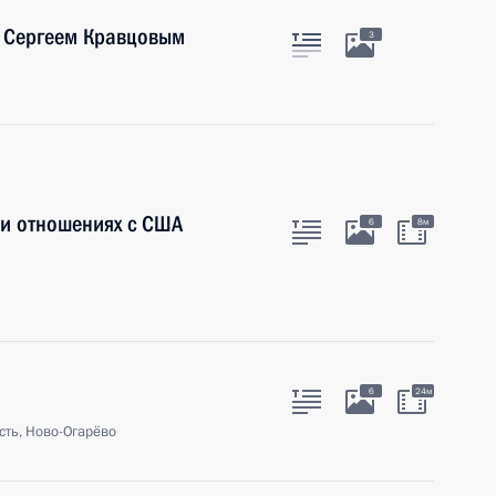
 Сергеем Кравцовым
3
 и отношениях с США
6
8м
6
24м
сть, Ново-Огарёво