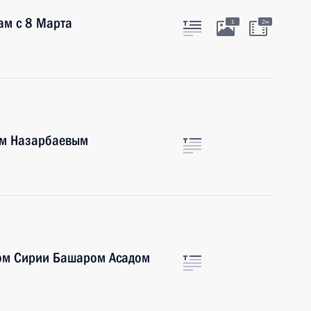
ам с 8 Марта
1
2м
ом Назарбаевым
том Сирии Башаром Асадом