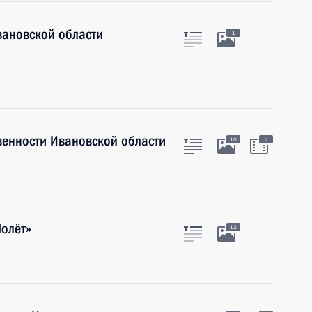
вановской области
1
венности Ивановской области
:
10
олёт»
12