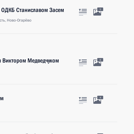
м ОДКБ Станиславом Засем
5
сть, Ново-Огарёво
и Виктором Медведчуком
6
ым
4