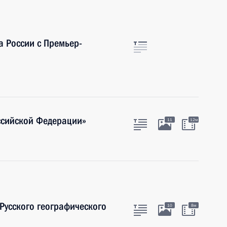
а России с Премьер-
ссийской Федерации»
11
12м
 Русского географического
10
8м