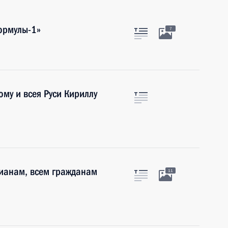
ормулы-1»
7
му и всея Руси Кириллу
ианам, всем гражданам
11