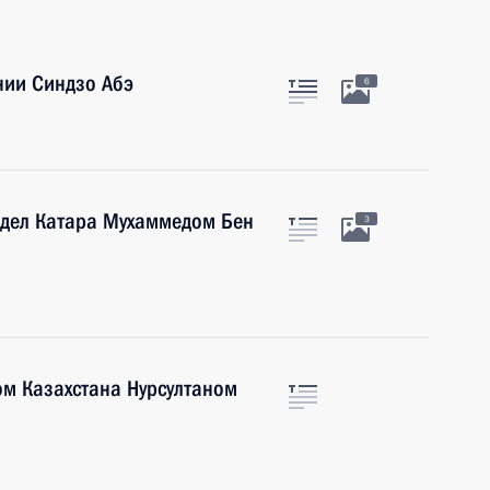
нии Синдзо Абэ
6
 дел Катара Мухаммедом Бен
3
ом Казахстана Нурсултаном