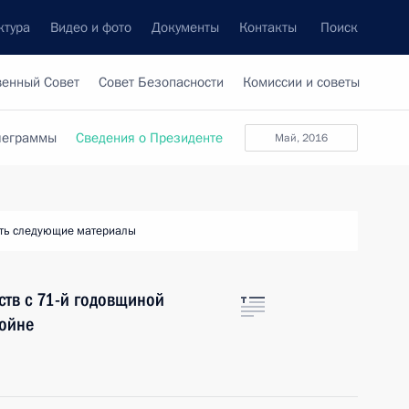
ктура
Видео и фото
Документы
Контакты
Поиск
венный Совет
Совет Безопасности
Комиссии и советы
леграммы
Сведения о Президенте
май, 2016
ть следующие материалы
ств с 71-й годовщиной
войне