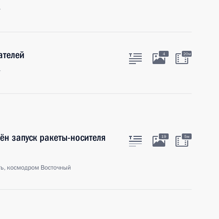
г
ателей
4
20м
г
н запуск ракеты-носителя
19
5м
ть, космодром Восточный