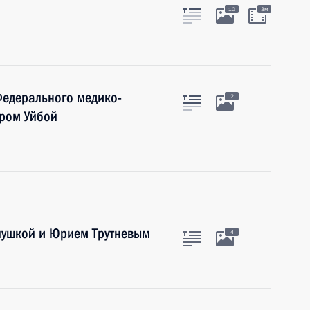
10
3м
Федерального медико-
2
иром Уйбой
алушкой и Юрием Трутневым
4