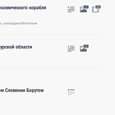
 космического корабля
7
8м
ть, космодром Восточный
урской области
2
ом Словении Борутом