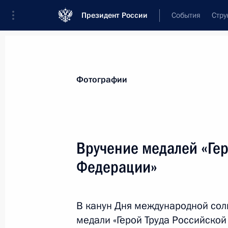
Президент России
События
Стру
Видеозаписи
Фотографии
Аудиозапи
Все материалы
Поездки
Совещания, 
Фотографии
Показа
Вручение медалей «Гер
Федерации»
Награждение победит
В канун Дня международной сол
25 августа 2016 года
Москва, Кремль
медали «Герой Труда Российско