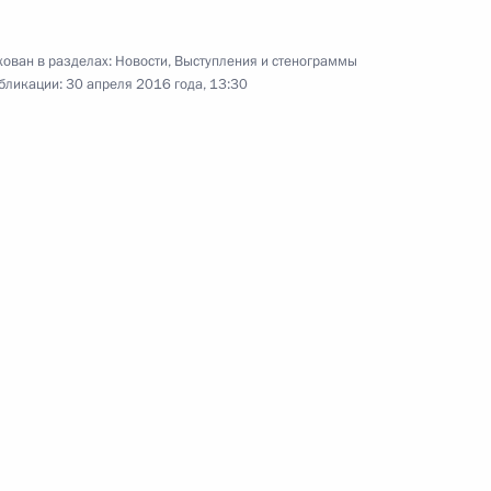
ован в разделах:
Новости
,
Выступления и стенограммы
бликации:
30 апреля 2016 года, 13:30
бург. Петербургский
мический форум
рг
70 фото