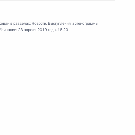
Владимир Путин провёл
расширенное заседание Совета
Безопасности. Участники
ован в разделах:
Новости
,
Выступления и стенограммы
заседания обсудили приоритетные
бликации:
23 апреля 2019 года, 18:20
направления и пути
совершенствования
государственной политики
в области космической
деятельности.
Встреча с представителями
бизнеса России и Турции