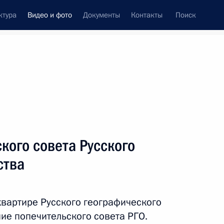
ктура
Видео и фото
Документы
Контакты
Поиск
си
ия, встречи
Встречи со СМИ
апрель, 2019
ть следующие материалы
кого совета Русского
ства
Встреча с Советом
законодателей
квартире Русского географического
ие попечительского совета РГО.