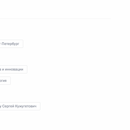
Владимир Путин встретился
с топ‑менеджерами крупнейших
французских компаний.
Мероприятие состоялось
в Екатерининском зале Кремля.
т-Петербург
а и инновации
огия
Расширенное заседание
Совета Безопасности
у Сергей Кужугетович
16 апреля 2019 года
Аудио, 7 мин.