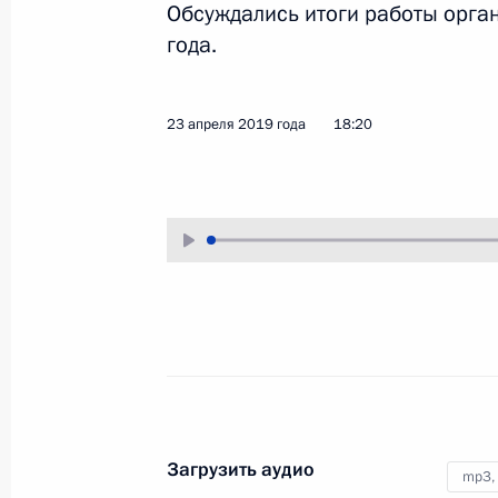
Обсуждались итоги работы орган
25 апреля 2019 года
Аудио, 26 мин.
года.
23 апреля 2019 года
18:20
Заседание попечительского
совета Русского
географического общества
Загрузить аудио
mp3,
23 апреля 2019 года
Аудио, 5 мин.