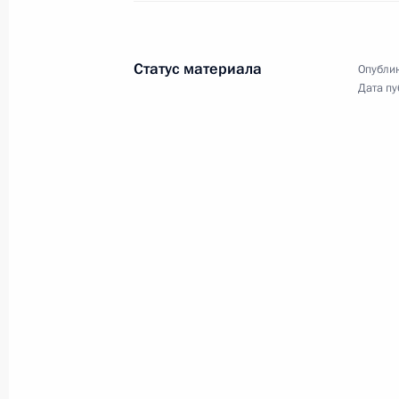
Владимир Путин принял в Кремле
выпускников второго потока
программы развития
Статус материала
Опублик
управленческого кадрового
Дата пу
резерва, реализуемой на базе
Высшей школы государственного
управления Российской академии
народного хозяйства
и государственной службы при
Президенте России (РАНХиГС).
Совещание с членами
Правительства