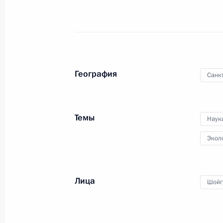
Владимир Путин провёл в штаб-
квартире Русского
географического общества
одиннадцатое заседание
попечительского совета РГО.
Обсуждались итоги работы
География
Санк
организации за 2018 год
и проекты текущего года.
Темы
Наук
Экол
Встреча с выпускниками
программы кадрового
резерва
Лица
Шойг
17 апреля 2019 года
Аудио, 18 мин.