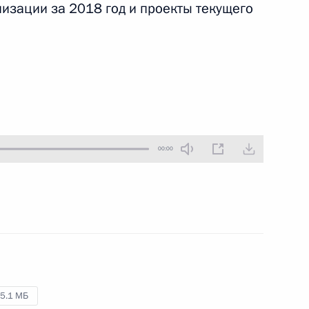
изации за 2018 год и проекты текущего
24 апреля 2019 года
Аудио, 2 ч.
В преддверии Дня российского
парламентаризма Владимир Путин
встретился с членами Совета
законодателей. Встреча
традиционно состоялась
в Таврическом дворце
Санкт‑Петербурга.
00:00
Встреча с представителями
деловых кругов Франции
5.1 МБ
18 апреля 2019 года
Аудио, 14 мин.