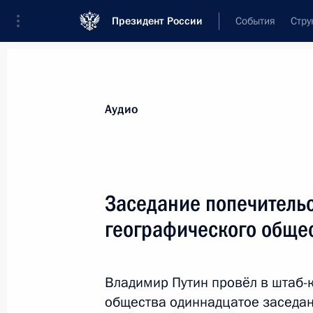
Президент России
События
Стру
Видеозаписи
Фотографии
Аудиозапи
Все материалы
Выступления
Совещан
Аудио
Показа
Заседание попечительс
географического обще
Совещание по ситуации
с пожарами в Забайкалье
Владимир Путин провёл в штаб-
общества одиннадцатое заседан