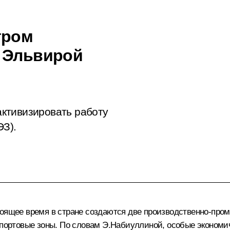
тром
я Эльвирой
ктивизировать работу
ЭЗ).
тоящее время в стране создаются две производственно-про
 портовые зоны. По словам Э.Набиуллиной, особые экономич