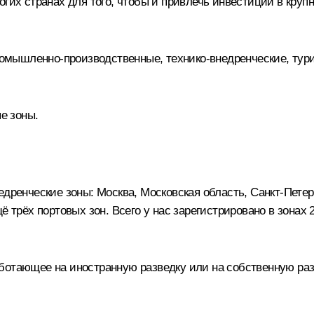
огих странах для того, чтобы и привлечь инвестиции в круп
промышленно-производственные, технико-внедренческие, тур
е зоны.
едренческие зоны: Москва, Московская область, Санкт-Петер
ё трёх портовых зон. Всего у нас зарегистрировано в зонах 
отающее на иностранную разведку или на собственную разв