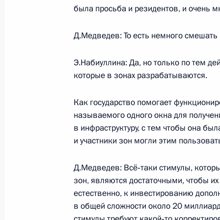
была просьба и резидентов, и очень мн
Указ о назначении начальника Ре
Д.Медведев: То есть немного смешать
6 октября 2009 года, 09:30
Э.Набиуллина: Да, но только по тем д
которые в зонах разрабатываются.
5 октября 2009 года, понедельник
Как государство помогает функционир
ЕГЭ – шаг вперёд к справедливой 
называемого одного окна для получе
в инфраструктуру, с тем чтобы она бы
5 октября 2009 года, 18:30
Москва
и участники зон могли этим пользоват
Д.Медведев: Всё‑таки стимулы, котор
Дмитрий Медведев поздравил Геор
зон, являются достаточными, чтобы их
возглавляемой им партии «Всегреч
естественно, к инвестированию допол
движение» на выборах в парламент
в общей сложности около 20 миллиардо
стимулы требуют какой‑то корректиро