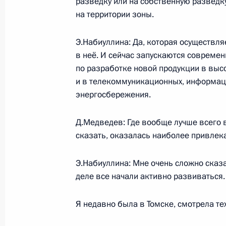
разведку или на собственную разведку
6 октября 2009 года, вторник
на территории зоны.
Телефонный разговор с Президент
Э.Набиуллина: Да, которая осуществля
Халонен
в неё. И сейчас запускаются совреме
6 октября 2009 года, 18:45
по разработке новой продукции в высо
и в телекоммуникационных, информаци
энергосбережения.
Встреча с Председателем Верховно
Д.Медведев: Где вообще лучше всего в
Лебедевым
сказать, оказалась наиболее привлек
6 октября 2009 года, 17:30
Московская обла
Э.Набиуллина: Мне очень сложно сказат
деле все начали активно развиваться.
Встреча с Председателем Счётной
Я недавно была в Томске, смотрела те
6 октября 2009 года, 16:30
Московская обла