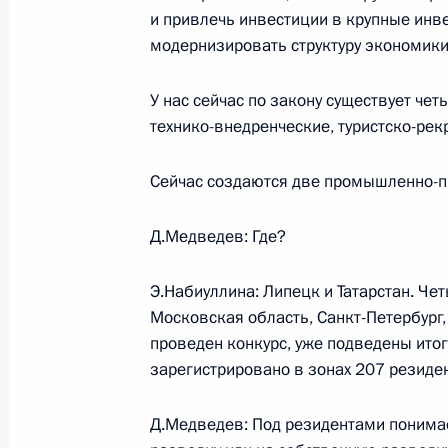
и привлечь инвестиции в крупные инве
Встреча с Председателем Правите
модернизировать структуру экономики
7 октября 2009 года, 15:30
Москва, Кремль
У нас сейчас по закону существует че
технико-внедренческие, туристско-ре
Заседание Совета по кодификации
Сейчас создаются две промышленно-п
гражданского законодательства
7 октября 2009 года, 14:30
Москва, Кремль
Д.Медведев: Где?
Э.Набиуллина: Липецк и Татарстан. Че
Московская область, Санкт-Петербург,
14 октября Президент Чешской Рес
проведен конкурс, уже подведены итоги
Россию с рабочим визитом
зарегистрировано в зонах 207 резиден
7 октября 2009 года, 11:15
Д.Медведев: Под резидентами понимае