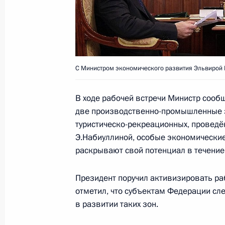
Медведева, Ильхама Алиева и Сер
9 октября 2009 года, 15:00
Кишинёв
С Министром экономического развития Эльвирой
Дмитрий Медведев утвердил высш
«Юрист года»
В ходе рабочей встречи Министр сообщ
9 октября 2009 года, 13:30
две производственно-промышленные з
туристическо-рекреационных, проведён
Э.Набиуллиной, особые экономические
8 октября 2009 года, четверг
раскрывают свой потенциал в течение
Рабочая встреча с Министром об
Президент поручил активизировать раб
8 октября 2009 года, 16:30
Московская обла
отметил, что субъектам Федерации сл
в развитии таких зон.