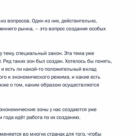
председателем правления
1
о вопросов. Один из них, действительно,
сть, Горки
еннего рынка, – это вопрос создания особых
у тему, специальный закон. Эта тема уже
. Ряд таких зон был создан. Хотелось бы понять,
я видеозапись
4
10м
, и есть ли какой‑то положительный вклад
ого и экономического режима, и какие есть
акже о том, каким образом осуществляется
редседателя Правительства –
2
 экономические зоны у нас создаются уже
дриным
и года идёт работа по их созданию.
меняется во многих странах для того, чтобы