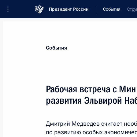
Президент России
События
Стру
Президент
Администрация
Государст
Новости
Стенограммы
Поездки
Те
События
Показа
Рабочая встреча с Ми
развития Эльвирой На
9 октября 2009 года, пятница
Дмитрий Медведев поздравил Жака
на пост президента Международно
Дмитрий Медведев считает нео
(МОК)
по развитию особых экономическ