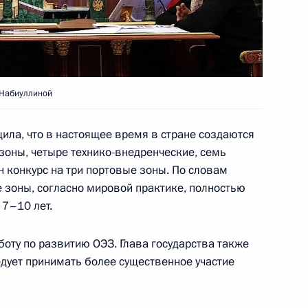
жа Саргсяна
 Набиуллиной
ую юридическую премию
ила, что в настоящее время в стране создаются
оны, четыре технико-внедренческие, семь
 конкурс на три портовые зоны. По словам
 зоны, согласно мировой практике, полностью
 7–10 лет.
ороны Анатолием Сердюковым
3
оту по развитию ОЭЗ. Глава государства также
сть, Горки
едует принимать более существенное участие