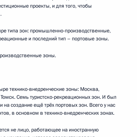
стиционные проекты, и для того, чтобы
льства Владимиром Путиным
.
2
тыре типа зон: промышленно-производственные,
креационные и последний тип – портовые зоны.
 и совершенствованию
3
роизводственные зоны.
тыре технико-внедренческие зоны: Москва,
 Томск. Семь туристско-рекреационных зон. И был
публики Вацлав Клаус посетит
 на создание ещё трёх портовых зон. Всего у нас
тов, в основном в технико-внедренческих зонах.
тся не лицо, работающее на иностранную