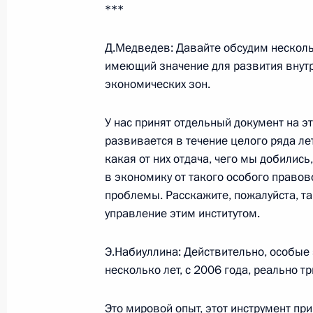
***
Рабочая встреча с президентом – 
Банка ВТБ Андреем Костиным
Д.Медведев: Давайте обсудим нескольк
8 октября 2009 года, 15:00
Московская обла
имеющий значение для развития внутр
экономических зон.
7 октября 2009 года, среда
У нас принят отдельный документ на эт
развивается в течение целого ряда лет
В блоге Дмитрия Медведева – нова
какая от них отдача, чего мы добились
7 октября 2009 года, 23:00
в экономику от такого особого правов
проблемы. Расскажите, пожалуйста, т
управление этим институтом.
Рабочая встреча с Заместителем П
Э.Набиуллина: Действительно, особые
Министром финансов Алексеем Ку
несколько лет, с 2006 года, реально тр
7 октября 2009 года, 17:00
Москва, Кремль
Это мировой опыт, этот инструмент при