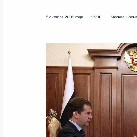
9 октября 2009 года, 20:30
5 октября 2009 года
15:30
Москва, Крем
11–16 октября Султан государства
Болкиах посетит Россию с официа
9 октября 2009 года, 17:30
Совместные действия стран Содруж
из экономического кризиса – глав
в Кишинёве
9 октября 2009 года, 17:00
Кишинёв
В Кишинёве состоялась трёхсторон