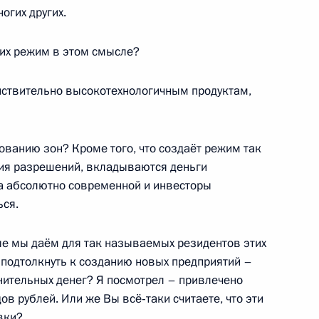
огих других.
ферентуры Президента
 их режим в этом смысле?
ействительно высокотехнологичным продуктам,
ованию зон? Кроме того, что создаёт режим так
системе оценки знаний
ния разрешений, вкладываются деньги
4
ла абсолютно современной и инвесторы
ься.
ые мы даём для так называемых резидентов этих
гиоса Папандреу с победой
 подтолкнуть к созданию новых предприятий –
еское социалистическое
нительных денег? Я посмотрел – привлечено
 Греческой Республики
в рублей. Или же Вы всё‑таки считаете, что эти
вки?