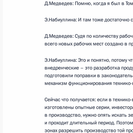
Д.Медведев: Помню, когда я был в Том
Нанотехнологии должны стать одн
Э.Набиуллина: И там тоже достаточно с
экономики страны
6 октября 2009 года, 13:30
Москва
Д.Медведев: Судя по количеству рабоч
всего новых рабочих мест создано в 
Э.Набиуллина: Это и понятно, потому ч
Объявлена аккредитация журналист
внедренческие – это разработка проду
Дмитрия Медведева в саммите АТЭ
подготовили поправки в законодатель
6 октября 2009 года, 12:00
механизм функционирования технико-
Сейчас что получается: если в техник
9 октября Дмитрий Медведев приме
изготовлены опытные серии, инвестор
Совета глав государств СНГ
в производство, нужно опять искать з
и проходит длительный период. Поэто
6 октября 2009 года, 11:00
зонах разрешить производство той про