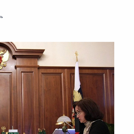
ль
 Бруней-Даруссалам Хассанал
льным визитом
ества по выходу
4
ная тема саммита СНГ
няя встреча Дмитрия
2