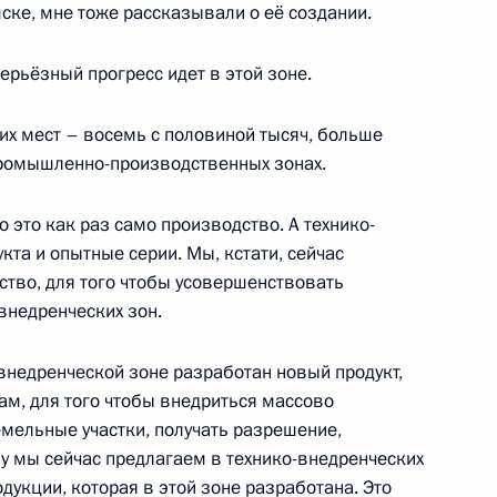
ске, мне тоже рассказывали о её создании.
ой из мощнейших отраслей
1
ерьёзный прогресс идет в этой зоне.
их мест – восемь с половиной тысяч, больше
промышленно-производственных зонах.
то это как раз само производство. А технико-
ов на освещение участия
кта и опытные серии. Мы, кстати, сейчас
С
ство, для того чтобы усовершенствовать
внедренческих зон.
о-внедренческой зоне разработан новый продукт,
т участие в заседании
ам, для того чтобы внедриться массово
емельные участки, получать разрешение,
му мы сейчас предлагаем в технико-внедренческих
дукции, которая в этой зоне разработана. Это