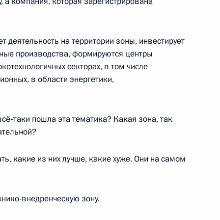
, а компания, которая зарегистрирована
ом Финляндии Тарьей
ет деятельность на территории зоны, инвестирует
нные производства, формируются центры
котехнологичных секторах, в том числе
онных, в области энергетики,
го Суда Вячеславом
1
сё‑таки пошла эта тематика? Какая зона, так
ательной?
сть, Горки
ь, какие из них лучше, какие хуже. Они на самом
 палаты Сергеем Степашиным
1
хнико-внедренческую зону.
сть, Горки