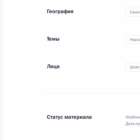
География
Санк
Темы
Наук
Встреча с членами Совета
законодателей
Лица
Шойг
24 апреля 2017 года
Видео, 51 мин.
Статус материала
Опублик
Дата пу