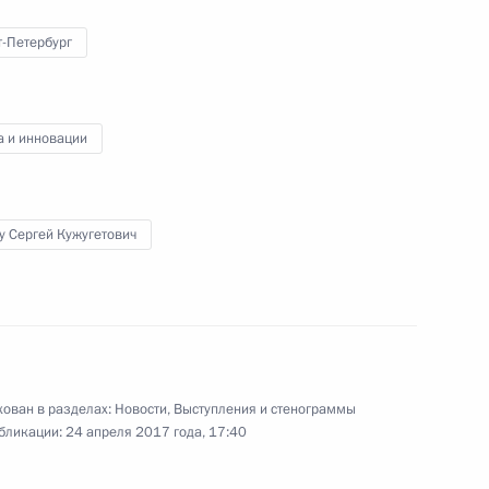
т-Петербург
а и инновации
Заседание президиума Госсовета
по вопросу
развития национальной системы
защиты прав потребителей
у Сергей Кужугетович
18 апреля 2017 года
Видео, 1 ч.
ован в разделах:
Новости
,
Выступления и стенограммы
бликации:
24 апреля 2017 года, 17:40