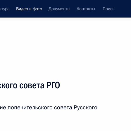
ктура
Видео и фото
Документы
Контакты
Поиск
си
ия, встречи
Встречи со СМИ
апрель, 2017
ть следующие материалы
кого совета РГО
Заседание попечительского
ие попечительского совета Русского
совета РГО