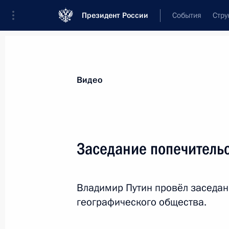
Президент России
События
Стру
Видеозаписи
Фотографии
Аудиозапи
Все материалы
Выступления
Совещан
Видео
Показа
Заседание попечительс
Заседание Военно-
Владимир Путин провёл заседан
промышленной комиссии
географического общества.