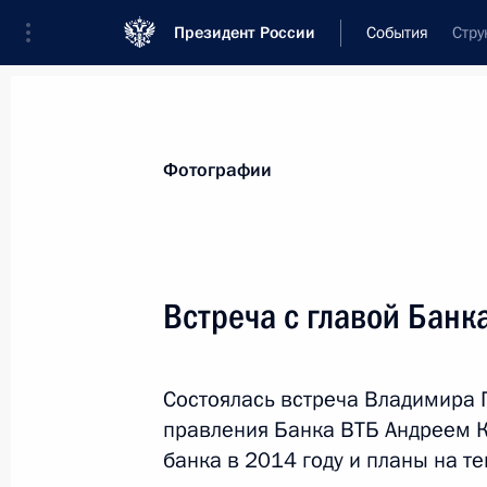
Президент России
События
Стру
Президент
Администрация
Государст
Новости
Стенограммы
Поездки
Те
Фотографии
Показа
Встреча с главой Бан
Телефонный разговор с Президен
Состоялась встреча Владимира 
11 февраля 2015 года, 01:15
правления Банка ВТБ Андреем К
банка в 2014 году и планы на те