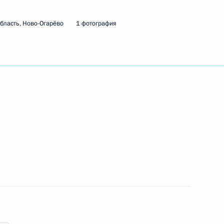
бласть, Ново-Огарёво
1 фотография
15
6м
ским и всея Африки
3
 с юбилеем