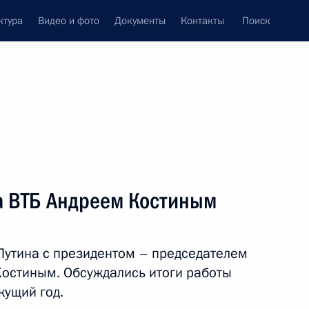
ктура
Видео и фото
Документы
Контакты
Поиск
венный Совет
Совет Безопасности
Комиссии и советы
леграммы
Сведения о Президенте
февраль, 2015
ть следующие материалы
ка ВТБ Андреем Костиным
том США Бараком Обамой
Путина с президентом – председателем
остиным. Обсуждались итоги работы
кущий год.