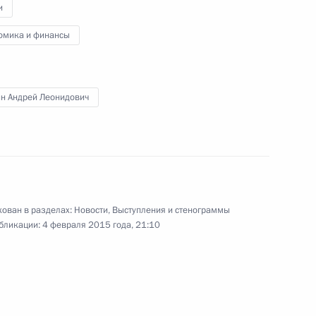
и
ьным визитом в Египет
омика и финансы
3
ин Андрей Леонидович
ом Казахстана Нурсултаном
ован в разделах:
Новости
,
Выступления и стенограммы
бликации:
4 февраля 2015 года, 21:10
азете «Аль-Ахрам»