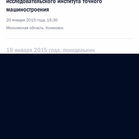
исследовательского института точного
машиностроения
20 января 2015 года, 15:30
Московская область, Климовск
19 января 2015 года, понедельник
Встреча с Алексеем Мордашовым
19 января 2015 года, 14:20
Московская область, Ново-Огарёво
Рабочая встреча с вице-премьером – полпредом
Президента в ДФО Юрием Трутневым
19 января 2015 года, 13:15
Московская область, Ново-Огарёво