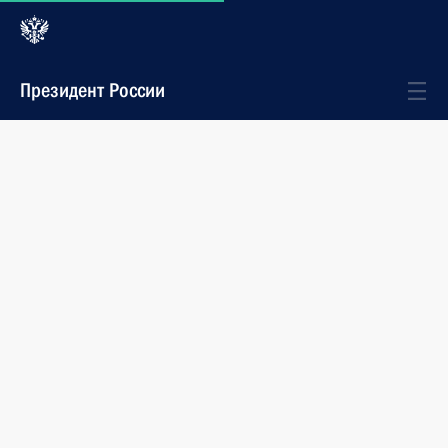
Президент России
Новости
События
Телефонный разговор с Президентом
Казахстана Нурсултаном Назарбаевым
Состоялся телефонный разговор Владимира Путина
с Президентом Республики Казахстан Нурсултаном
Назарбаевым.
9 февраля 2015 года
15:20