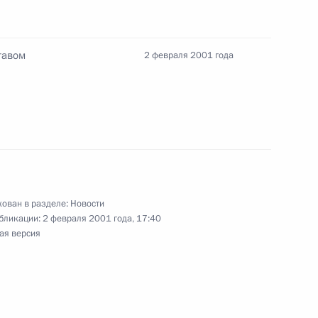
руководящим составом
2
тавом
2 февраля 2001 года
Министром по атомной
1
ован в разделе:
Новости
бликации:
2 февраля 2001 года, 17:40
тречу с заместителем
ая версия
ром Христенко