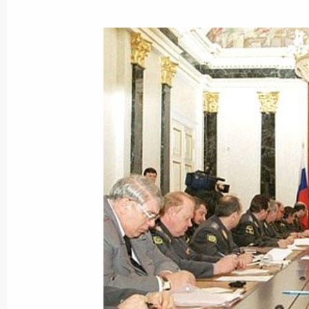
60-летием
4 февраля 2001 года, 00:00
Владимир Путин подписал указ о н
наградами работников медицински
города Омска за мужество и самоо
при спасении людей во время пожа
с бензином 5 июля 2000 года
4 февраля 2001 года, 00:00
3 февраля 2001 года, суббота
Владимир Путин провел рабочее с
вопросам