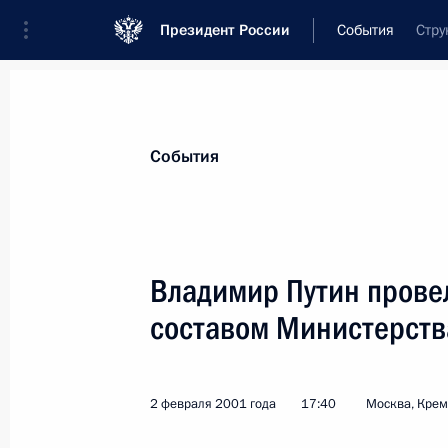
Президент России
События
Стру
Президент
Администрация
Государст
Новости
Стенограммы
Поездки
Те
События
Показа
Владимир Путин прове
составом Министерств
4 февраля 2001 года, воскресенье
Президент направил поздравитель
Пьявко – народному артисту СССР, 
2 февраля 2001 года
17:40
Москва, Кре
Международного союза музыкальных