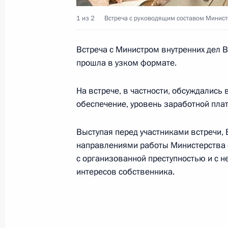
3 февраля 2001 года, 17:10
Москва, Кремль
1 из 2
Встреча с руководящим составом Министе
Встреча с Министром внутренних дел
Состоялся телефонный разговор В
прошла в узком формате.
министром Израиля Эхудом Барак
3 февраля 2001 года, 14:55
На встрече, в частности, обсуждались
обеспечение, уровень заработной пла
Выступая перед участниками встречи,
Владимир Путин поздравил кинодр
направлениями работы Министерства 
Володарского с 60-летием
с организованной преступностью и с 
3 февраля 2001 года, 00:00
интересов собственника.
2 февраля 2001 года, пятница