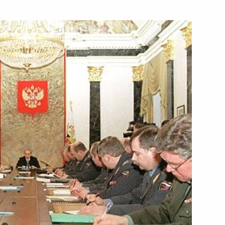
аграждении государственными
х учреждений и предприятий
тверженность, проявленные
ра и взрыва цистерны
овещание по экономическим
1