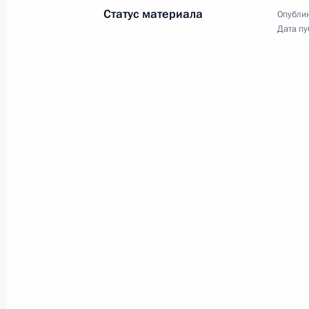
Статус материала
Опублик
3 ноября 2004 года, 16:30
Москва
Дата пу
В Кремле прошла церемония вруче
Президента России Владимира Пути
министров Италии Сильвио Берлус
3 ноября 2004 года, 16:00
Москва
Владимир Путин наградил орденом 
главного конструктора, начальник
оружию ОАО «Концерн «Ижмаш» М
за большой личный вклад в разраб
и укрепление обороноспособности
3 ноября 2004 года, 00:00