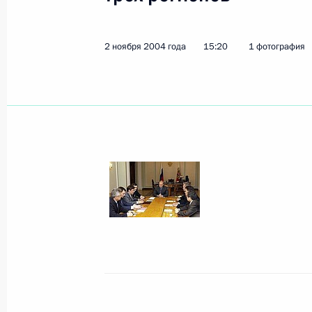
3 ноября 2004 года, 22:00
2 ноября 2004 года
15:20
1 фотография
Владимир Путин назначил времен
губернатора Астраханской области
3 ноября 2004 года, 21:45
Отношения между Россией и Итали
позитивно, высокими темпами и до
3 ноября 2004 года, 19:17
В Кремле состоялись российско-ит
межгосударственные консультации