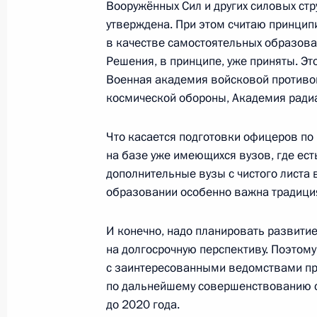
Вооружённых Сил и других силовых стр
12 ноября 2013 года, вторник
утверждена. При этом считаю принци
в качестве самостоятельных образоват
Владимир Путин прибыл в Корею
Решения, в принципе, уже приняты. Э
Военная академия войсковой противо
12 ноября 2013 года, 22:30
Сеул
космической обороны, Академия радиа
Что касается подготовки офицеров по
Открытие Дней культуры России во
на базе уже имеющихся вузов, где ест
12 ноября 2013 года, 17:45
Ханой
дополнительные вузы с чистого листа 
образовании особенно важна традици
И конечно, надо планировать развити
Официальный визит во Вьетнам
на долгосрочную перспективу. Поэтом
12 ноября 2013 года, 17:30
Ханой
с заинтересованными ведомствами пр
по дальнейшему совершенствованию с
до 2020 года.