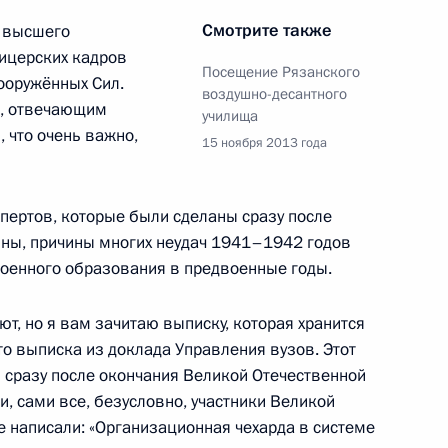
Смотрите также
а высшего
ицерских кадров
Посещение Рязанского
ооружённых Сил.
воздушно-десантного
м, отвечающим
училища
 что очень важно,
15 ноября 2013 года
огибшим морякам крейсера
2
еец»
спертов, которые были сделаны сразу после
йны, причины многих неудач 1941–1942 годов
оенного образования в предвоенные годы.
а Корея»
7
ают, но я вам зачитаю выписку, которая хранится
о выписка из доклада Управления вузов. Этот
ть сразу после окончания Великой Отечественной
и, сами все, безусловно, участники Великой
е написали: «Организационная чехарда в системе
7
2м