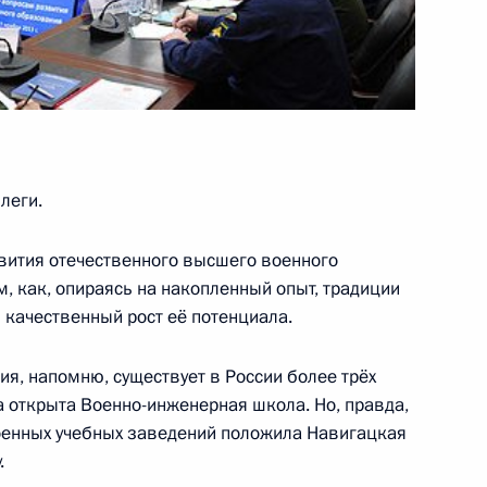
 Совета Безопасности
1
асть, Ново-Огарёво
леги.
вития отечественного высшего военного
м, как, опираясь на накопленный опыт, традиции
Агентства стратегических
11
22м
качественный рост её потенциала.
асть, Ново-Огарёво
я, напомню, существует в России более трёх
а открыта Военно-инженерная школа. Но, правда,
енных учебных заведений положила Навигацкая
.
том Сирии Башаром Асадом