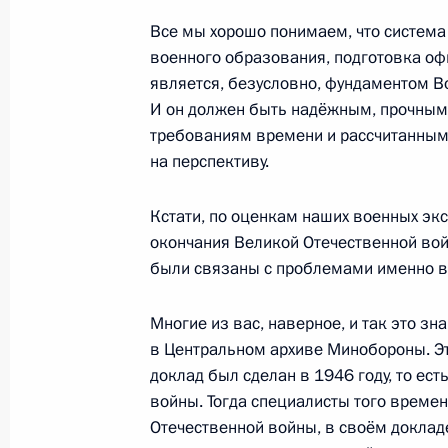
14 ноября 2013 года, 17:00
Все мы хорошо понимаем, что систем
военного образования, подготовка оф
является, безусловно, фундаментом В
13 ноября 2013 года, среда
И он должен быть надёжным, прочны
требованиям времени и рассчитанным,
Возложение цветов к памятнику п
на перспективу.
«Варяг» и канонерской лодки «Кор
13 ноября 2013 года, 17:00
Инчхон
Кстати, по оценкам наших военных эк
окончания Великой Отечественной во
были связаны с проблемами именно в
Форум «Диалог Россия – Республик
Многие из вас, наверное, и так это зн
13 ноября 2013 года, 16:00
Сеул
в Центральном архиве Минобороны. Эт
доклад был сделан в 1946 году, то ес
войны. Тогда специалисты того времен
Открытие памятника А.С. Пушкину
Отечественной войны, в своём доклад