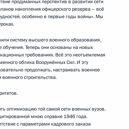
ствие продуманных перспектив в развитии сети
 планов накопления офицерского резерва – всё
рудностей, особенно в первые годы войны». Мы
роках.
10
вили систему высшего военного образования,
 обучения. Теперь они основаны на новых
кационных требованиях. Всё это неотъемлемая
енного облика Вооружённых Сил. И эту
 федерации тхэквондо
2
овательно продолжать, настраивать военное
 военного строительства.
ритетов.
изнес-диалога
4
11м
ить оптимизацию той самой сети военных вузов,
оцитированной мною справке 1946 года.
ветствие с параметрами кадрового заказа