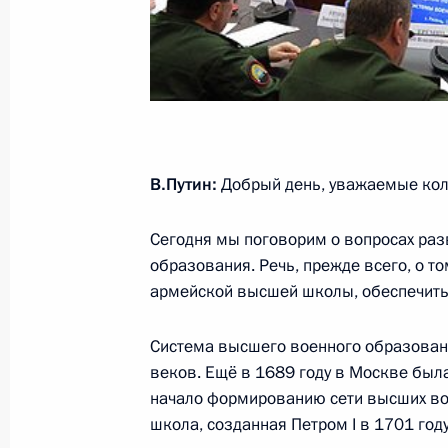
15 ноября 2013 года, 16:30
Рязань
14 ноября 2013 года, четверг
Совещание с постоянными членами
14 ноября 2013 года, 20:30
Московская обл
В.Путин:
Добрый день, уважаемые кол
Сегодня мы поговорим о вопросах раз
образования. Речь, прежде всего, о то
Заседание наблюдательного совета 
армейской высшей школы, обеспечить 
инициатив
14 ноября 2013 года, 19:00
Московская обл
Система высшего военного образовани
веков. Ещё в 1689 году в Москве был
начало формированию сети высших во
школа, созданная Петром I в 1701 году
Телефонный разговор с Президен