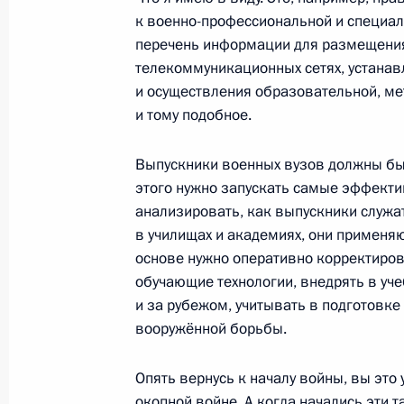
11 ноября 2013 года, 15:30
Екатеринбург
к военно-профессиональной и специал
перечень информации для размещени
телекоммуникационных сетях, устанав
и осуществления образовательной, мет
Показа
и тому подобное.
Выпускники военных вузов должны бы
этого нужно запускать самые эффект
анализировать, как выпускники служат
в училищах и академиях, они применяю
основе нужно оперативно корректиро
Встреча с военнослужащими Во
обучающие технологии, внедрять в уче
26 июля 2026 года
и за рубежом, учитывать в подготовк
вооружённой борьбы.
Опять вернусь к началу войны, вы это у
окопной войне. А когда начались эти 