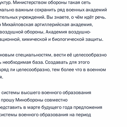
уктур. Министерством обороны такая сеть
пиально важным сохранить ряд военных академий
ельных учреждений. Вы знаете, о чём идёт речь.
1
то Михайловская артиллерийская академия,
воздушной обороны, Академия воздушно-
ционной, химической и биологической защиты.
 новым специальностям, вести её целесообразно
 Вьетнаме
3
3м
ь необходимая база. Создавать для этого
вряд ли целесообразно, тем более что в военном
я.
е системы высшего военного образования
27
у прошу Минобороны совместно
едставить в марте будущего года предложения
истемы военного образования на период