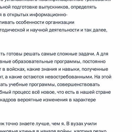
ьной подготовке выпускников, определять
я в открытых информационно-
ливать особенности организации
одической и научной деятельности и так далее,
ть предыдущие материалы
ть готовы решать самые сложные задачи. А для
ивные образовательные программы, постоянно
 в войсках, какие знания и навыки, полученные
т, а какие остаются невостребованными. На этой
вать учебные программы, совершенствовать
енно-Морского Флота
бный процесс всё новое, что есть в нашей стране
е кадров вероятные изменения в характере
ж точно знаете лучше, чем я. В вузах учили
танковые клинья в начале войны, картина резко