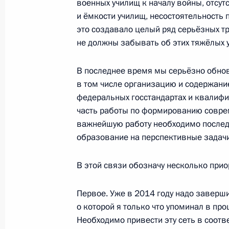
военных училищ к началу войны, отсут
13 ноября 2013 года, 14:00
Сеул
и ёмкости училищ, несостоятельность
это создавало целый ряд серьёзных т
не должны забывать об этих тяжёлых у
Российско-корейские переговоры
В последнее время мы серьёзно обно
13 ноября 2013 года, 12:15
Сеул
в том числе организацию и содержание
федеральных госстандартах и квалифи
часть работы по формированию соврем
Встреча с президентом Всемирной
важнейшую работу необходимо послед
13 ноября 2013 года, 09:30
Сеул
образование на перспективные задачи
В этой связи обозначу несколько прио
Заседание Российско-корейского б
Первое. Уже в 2014 году надо заверш
13 ноября 2013 года, 09:10
Сеул
о которой я только что упоминал в пр
Необходимо привести эту сеть в соот