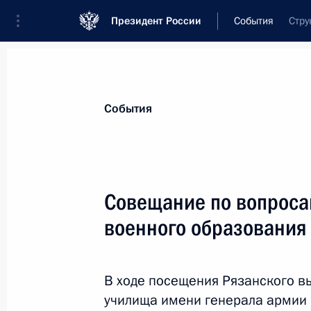
Президент России
События
Стру
Президент
Администрация
Государст
Новости
Стенограммы
Поездки
Те
События
Показа
Совещание по вопроса
военного образования
16 ноября 2013 года, суббота
Президент поручил организовать д
в Сирию
В ходе посещения Рязанского в
училища имени генерала армии 
16 ноября 2013 года, 16:00