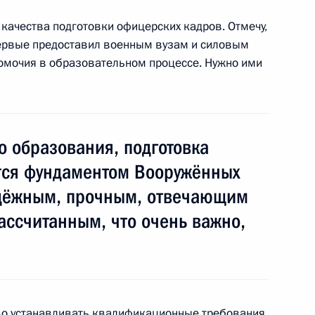
иокомпании KBS
1
качества подготовки офицерских кадров. Отмечу,
асть, Ново-Огарёво
первые предоставил военным вузам и силовым
омочия в образовательном процессе. Нужно ими
е локомотивы»
8
 образования, подготовка
тся фундаментом Вооружённых
адёжным, прочным, отвечающим
ества России и Казахстана
14
ассчитанным, что очень важно,
а Нурсултаном Назарбаевым
2
раво устанавливать квалификационные требования