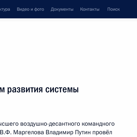
ктура
Видео и фото
Документы
Контакты
Поиск
венный Совет
Совет Безопасности
Комиссии и советы
леграммы
Сведения о Президенте
ноябрь, 2013
ть следующие материалы
м развития системы
оставку медикаментов
ысшего воздушно-десантного командного
В.Ф. Маргелова Владимир Путин провёл