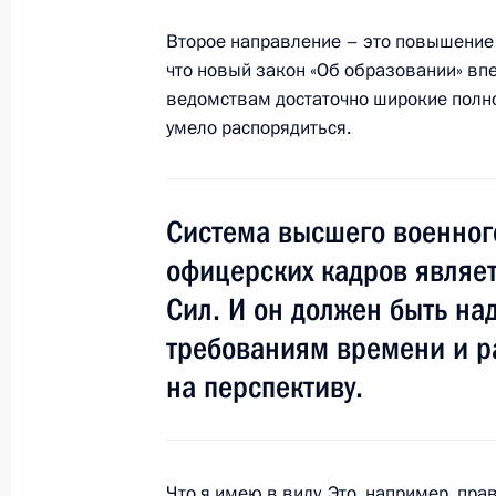
Интервью южнокорейской телерад
Второе направление – это повышение 
12 ноября 2013 года, 17:00
Московская обл
что новый закон «Об образовании» в
ведомствам достаточно широкие полн
умело распорядиться.
11 ноября 2013 года, понедельник
Посещение предприятия «Уральски
Система высшего военного
11 ноября 2013 года, 20:15
Верхняя Пышма
офицерских кадров являе
Сил. И он должен быть н
Форум межрегионального сотруднич
требованиям времени и р
11 ноября 2013 года, 17:30
Екатеринбург
на перспективу.
Встреча с Президентом Казахстан
Что я имею в виду. Это, например, п