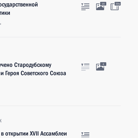
осударственной
16
39м
тики
ь
учено Стародубскому
4
ни Героя Советского Союза
к
в открытии XVII Ассамблеи