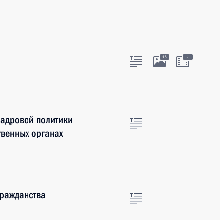
:
15
кадровой политики
твенных органах
гражданства