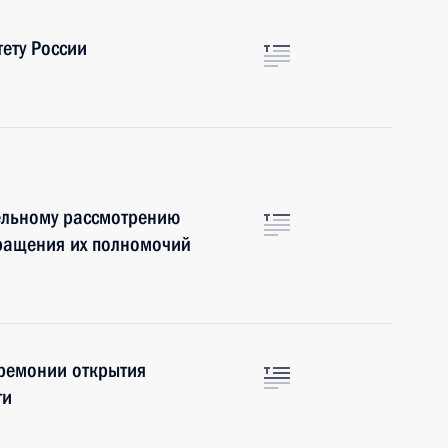
ету России
ельному рассмотрению
кращения их полномочий
еремонии открытия
ги