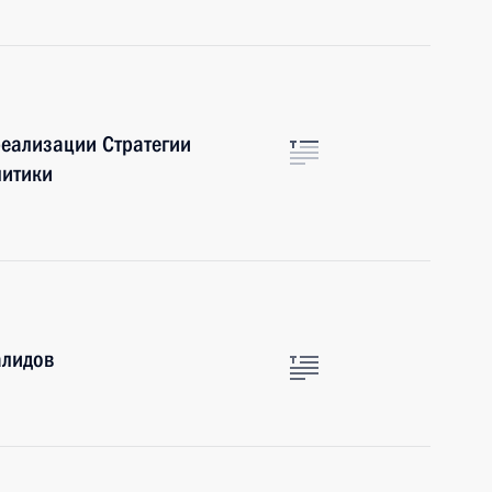
еализации Стратегии
литики
алидов