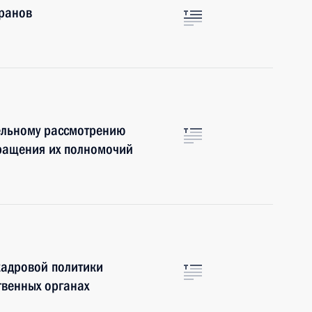
еранов
ельному рассмотрению
кращения их полномочий
кадровой политики
твенных органах