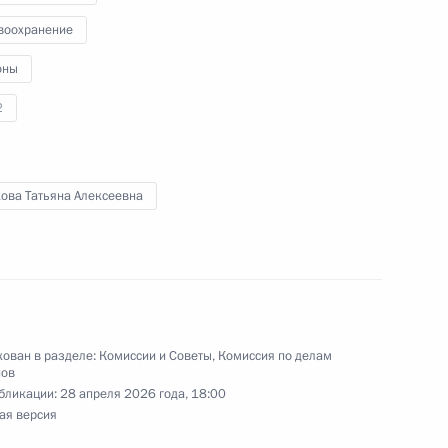
воохранение
оны
по профессиональным
2
кова Татьяна Алексеевна
бедой на XIV
ован в разделе:
Комиссии и Советы
,
Комиссия по делам
нов
бликации:
28 апреля 2026 года, 18:00
ая версия