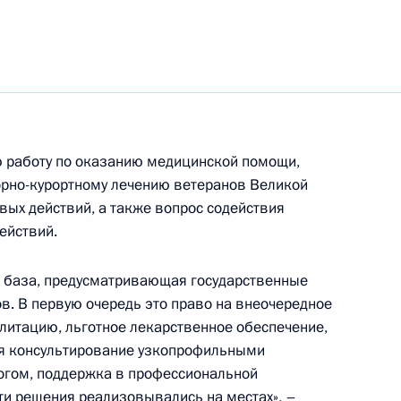
азвития технологий
5
 работу по оказанию медицинской помощи,
орно-курортному лечению ветеранов Великой
вых действий, а также вопрос содействия
ействий.
е и развитию самбо в России
я база, предусматривающая государственные
в. В первую очередь это право на внеочередное
итацию, льготное лекарственное обеспечение,
я консультирование узкопрофильными
огом, поддержка в профессиональной
ти решения реализовывались на местах», –