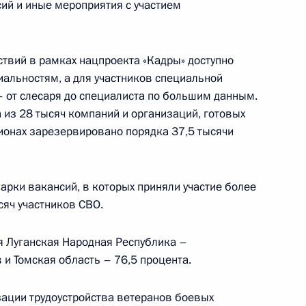
ий и иные мероприятия с участием
твий в рамках нацпроекта «Кадры» доступно
иальностям, а для участников специальной
:
15
 от слесаря до специалиста по большим данным.
 из 28 тысяч компаний и организаций, готовых
гионах зарезервировано порядка 37,5 тысячи
кадровой политики
твенных органах
арки вакансий, в которых приняли участие более
сяч участников СВО.
я Луганская Народная Республика –
 и Томская область – 76,5 процента.
гражданства
ации трудоустройства ветеранов боевых