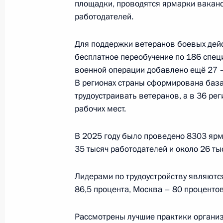
площадки, проводятся ярмарки ваканс
работодателей.
25 марта, среда
Для поддержки ветеранов боевых дейс
бесплатное переобучение по 186 спец
Заседание Совета по культуре
военной операции добавлено ещё 27 –
25 марта 2026 года, 21:50
Москва, Кремль
В регионах страны сформирована база
трудоустраивать ветеранов, а в 36 ре
рабочих мест.
Заседание Комиссии по вопросам 
в некоторых федеральных государс
В 2025 году было проведено 8303 ярм
35 тысяч работодателей и около 26 ты
25 марта 2026 года, 17:30
Лидерами по трудоустройству являютс
86,5 процента, Москва – 80 процентов
Заседание Комиссии по вопросам 
25 марта 2026 года, 13:30
Рассмотрены лучшие практики организ