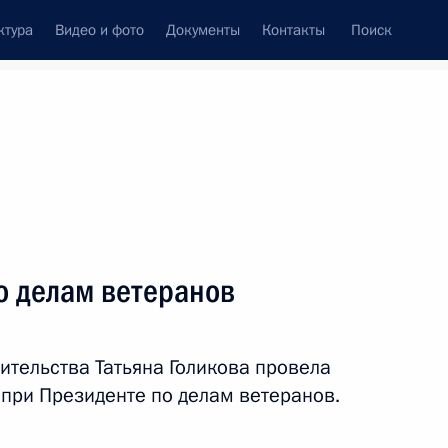
ктура
Видео и фото
Документы
Контакты
Поиск
венный Совет
Совет Безопасности
Комиссии и советы
ах
май, 2026
Показать
о делам ветеранов
ительства Татьяна Голикова провела
при Президенте по делам ветеранов.
ть следующие материалы