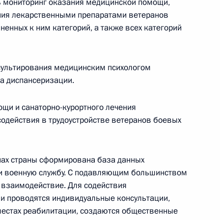
ь мониторинг оказания медицинской помощи,
ния лекарственными препаратами ветеранов
ету России
енных к ним категорий, а также всех категорий
сультирования медицинским психологом
па диспансеризации.
ельному рассмотрению
щи и санаторно-курортного лечения
кращения их полномочий
содействия в трудоустройстве ветеранов боевых
онах страны сформирована база данных
ли военную службу. С подавляющим большинством
еремонии открытия
 взаимодействие. Для содействия
ги
и проводятся индивидуальные консультации,
естах реабилитации, создаются общественные