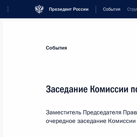
Президент России
События
Стру
Президент
Администрация
Государст
Новости
Сведения о комиссиях и совет
События
Отдельная комиссия или совет
Все комиссии и советы
Заседание Комиссии п
Заместитель Председателя Прав
очередное заседание Комиссии 
Показа