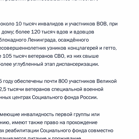
еранов
около 10 тысяч инвалидов и участников ВОВ, при
а дому; более 120 тысяч вдов и вдовцов
блокадного Ленинграда, осаждённого
есовершеннолетних узников концлагерей и гетто,
ее 105 тысяч ветеранов СВО, из них свыше
ельному рассмотрению
более углубленный этап диспансеризации.
кращения их полномочий
 году обеспечены почти 800 участников Великой
22,5 тысячи ветеранов специальной военной
онных центрах Социального фонда России.
 имеющие инвалидность первой группы или
кадровой политики
нию, имеют также право на прохождение
твенных органах
рах реабилитации Социального фонда совместно
ачивается питание и проживание