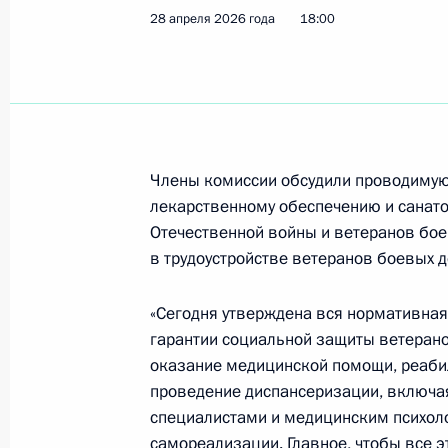
28 апреля 2026 года
18:00
15 мая, пятница
Заседание Комиссии по вопросам р
искусственного интеллекта
15 мая 2026 года, 15:00
Москва
Члены комиссии обсудили проводимую
лекарственному обеспечению и санат
Отечественной войны и ветеранов бое
12 мая, вторник
в трудоустройстве ветеранов боевых д
Распоряжение о мерах по поддержк
«Сегодня утверждена вся нормативна
12 мая 2026 года, 18:10
гарантии социальной защиты ветерано
оказание медицинской помощи, реабил
проведение диспансеризации, включа
специалистами и медицинским психол
28 апреля, вторник
самореализации. Главное, чтобы все э