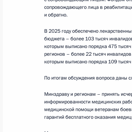
сопровождающего лица в реабилитацио
и обратно.
10 апреля, пятница
В 2025 году обеспечено лекарственны
Семинар-совещание по вопросам р
бюджета – более 103 тысяч инвалидов
которым выписано порядка 475 тысяч 
государственной национальной по
регионов – более 22 тысяч инвалидов
10 апреля 2026 года, 19:30
Чебоксары
которым выписано порядка 109 тысяч
По итогам обсуждения вопроса даны с
31 марта, вторник
Минздраву и регионам – принять ис
Заседание Комиссии по делам инв
информированности медицинских рабо
31 марта 2026 года, 14:30
медицинской помощи ветеранам боевы
гарантий бесплатного оказания меди