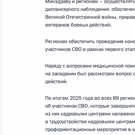
Минздраву и регионам – осуществлят
29 марта, воскресенье
диспансерного наблюдения, обеспече
Поздравление Олимпийскому комит
Великой Отечественной войны, приравн
ветеранов боевых действий.
29 марта 2026 года, 09:00
Регионам обеспечить проведение кон
участников СВО в рамках первого эта
26 марта, четверг
Заседание Комиссии по предварит
Наряду с вопросами медицинской помо
вопросов назначения судей и пре
на заседании был рассмотрен вопрос 
действий.
26 марта 2026 года, 17:30
По итогам 2025 года во всех 89 реги
об участниках СВО, которые заверши
Елена Ямпольская выступила на ц
из них кадровыми центрами налажено
Всероссийской недели детской кни
в трудоустройстве кадровыми центрам
профориентационные мероприятия в м
26 марта 2026 года, 14:30
Москва