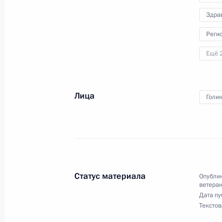
Здра
18 марта, среда
Реги
Заседание Национального совета 
Ещё 
квалификациям
18 марта 2026 года, 20:30
Москва
Лица
Голи
16 марта, понедельник
Поздравление Алексею Бугаеву с по
Паралимпийских зимних играх
16 марта 2026 года, 19:15
Статус материала
Опублик
ветера
Дата пу
Текстов
12 марта, четверг