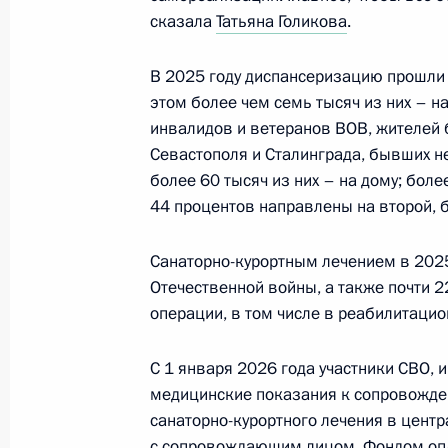
Заседание Комиссии по делам вет
сказала
Татьяна Голикова
.
28 апреля 2026 года, 18:00
В 2025 году диспансеризацию прошли 
этом более чем семь тысяч из них – н
инвалидов и ветеранов ВОВ, жителей 
23 апреля, четверг
Севастополя и Сталинграда, бывших н
более 60 тысяч из них – на дому; бол
Заседание Комиссии по предварит
44 процентов направлены на второй, 
вопросов назначения судей и пре
23 апреля 2026 года, 15:00
Санаторно-курортным лечением в 2025
Отечественной войны, а также почти 
операции, в том числе в реабилитаци
22 апреля, среда
С 1 января 2026 года участники СВО,
Заседание Комиссии по вопросам 
медицинские показания к сопровожде
в некоторых федеральных государс
санаторно-курортного лечения в цент
с сопровождающим лицом. Фондом опл
22 апреля 2026 года, 18:30