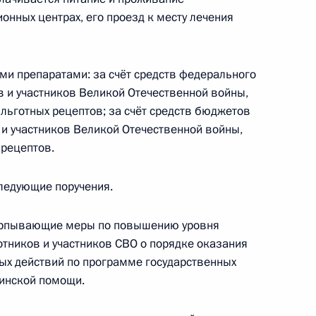
нных центрах, его проезд к месту лечения
ми препаратами: за счёт средств федерального
еализации Стратегии
 и участников Великой Отечественной войны,
льготных рецептов; за счёт средств бюджетов
литики
 и участников Великой Отечественной войны,
 рецептов.
ледующие поручения.
черпывающие меры по повышению уровня
алидов
тников и участников СВО о порядке оказания
х действий по программе государственных
цинской помощи.