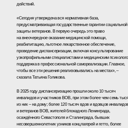
действий.
«Сегодня утверждена вся нормативная база,
предусматривающая государственные гарантии социальной
защиты ветеранов. В первую очередь это право
на внеочередное оказание медицинской помощи,
реабилитацию, льготное лекарственное обеспечение,
проведение диспансеризации, включая консультирование
узкопрофильными специалистами и медицинским психолого
поддержка в профессиональной самореализации. Главное,
чтобы все эти решения реализовывались на местах», –
сказала
Татьяна Голикова
.
В 2025 году диспансеризацию прошли около 10 тысяч
инвалидов и участников ВОВ, при этом более чем семь тыс
из них – на дому; более 120 тысяч вдов и вдовцов инвалидо
и ветеранов ВОВ, жителей блокадного Ленинграда,
осаждённого Севастополя и Сталинграда, бывших
несовершеннолетних узников концлагерей и гетто, более