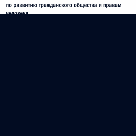
по развитию гражданского общества и правам
человека
1 декабря 2023 года, 19:00
Заседание Совета по делам казачества
1 декабря 2023 года, 18:00
Астрахань
29 ноября 2023 года, среда
Заседание Комиссии по вопросам кадровой
политики в некоторых федеральных
государственных органах
29 ноября 2023 года, 18:30