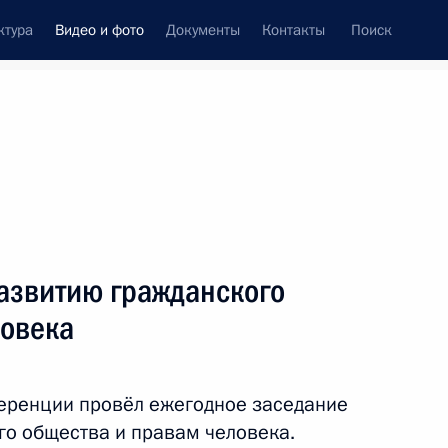
ктура
Видео и фото
Документы
Контакты
Поиск
си
ия, встречи
Встречи со СМИ
декабрь, 2023
ть следующие материалы
развитию гражданского
ловека
Инвестиционный форум
«Россия зовёт!»
еренции провёл ежегодное заседание
го общества и правам человека.