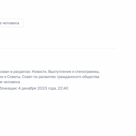
медицинских объектов
в регионах
а человека
28 ноября 2023 года
Видео, 53 мин.
ован в разделах:
Новости
,
Выступления и стенограммы
,
ии и Советы
,
Совет по развитию гражданского общества
м человека
бликации:
4 декабря 2023 года, 22:40