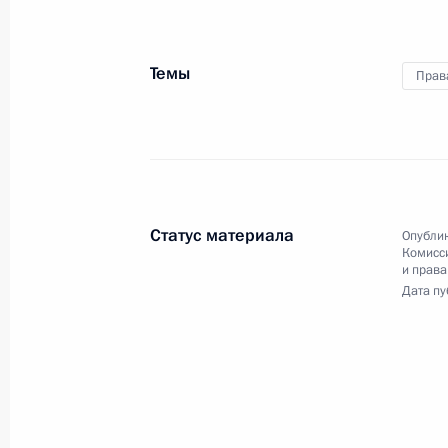
учёными
Темы
Прав
29 ноября 2023 года
Видео, 2 ч.
Статус материала
Опублик
Комисс
и права
Дата пу