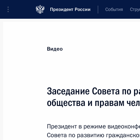
Президент России
События
Стру
Видеозаписи
Фотографии
Аудиозапи
Все материалы
Выступления
Совещан
Видео
Показа
Заседание Совета по 
общества и правам че
Беседа с участниками
торжественного мероприятия
Президент в режиме видеоконф
по случаю празднования Дня
героев Отечества
Совета по развитию гражданско