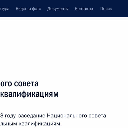
ктура
Видео и фото
Документы
Контакты
Поиск
венный Совет
Совет Безопасности
Комиссии и советы
ах
декабрь, 2023
Показать
ого совета
 квалификациям
23 году, заседание Национального совета
альным квалификациям.
ть следующие материалы