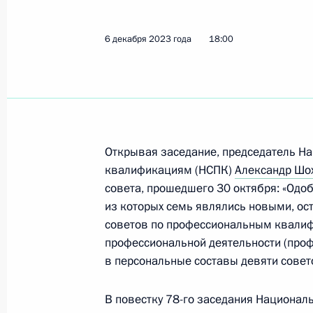
20 декабря 2023 года, среда
6 декабря 2023 года
18:00
Заседание президиума Совета по
отношениям
20 декабря 2023 года, 16:00
Москва
Открывая заседание, председатель Н
квалификациям (НСПК)
Александр Шо
19 декабря 2023 года, вторник
совета, прошедшего 30 октября: «Одо
из которых семь являлись новыми, ос
Заседание Комиссии по вопросам 
советов по профессиональным квали
19 декабря 2023 года, 19:00
профессиональной деятельности (про
в персональные составы девяти сове
15 декабря 2023 года, пятница
В повестку 78-го заседания Национал