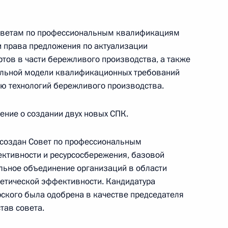
сти правозащитной
оветам по профессиональным квалификациям
и права предложения по актуализации
тов в части бережливого производства, а также
сальной модели квалификационных требований
ю технологий бережливого производства.
ента за вклад в укрепление
ение о создании двух новых СПК.
ода
создан Совет по профессиональным
ктивности и ресурсосбережения, базовой
льное объединение организаций в области
частие в пленарном
етической эффективности. Кандидатура
ма «Народы России»
ского была одобрена в качестве председателя
тав совета.