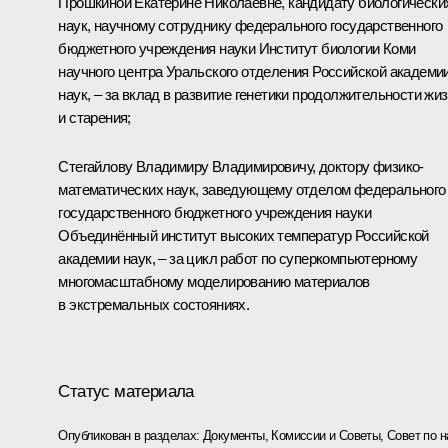
Прошкиной Екатерине Николаевне, кандидату биологически
наук, научному сотруднику федерального государственного
бюджетного учреждения науки Институт биологии Коми
научного центра Уральского отделения Российской академи
наук, – за вклад в развитие генетики продолжительности жи
и старения;
Стегайлову Владимиру Владимировичу, доктору физико-
математических наук, заведующему отделом федерального
государственного бюджетного учреждения науки
Объединённый институт высоких температур Российской
академии наук, – за цикл работ по суперкомпьютерному
многомасштабному моделированию материалов
в экстремальных состояниях.
Статус материала
Опубликован в разделах:
Документы
,
Комиссии и Советы
,
Совет по н