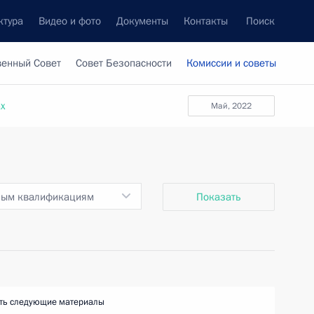
ктура
Видео и фото
Документы
Контакты
Поиск
венный Совет
Совет Безопасности
Комиссии и советы
ах
май, 2022
ным квалификациям
Показать
ть следующие материалы