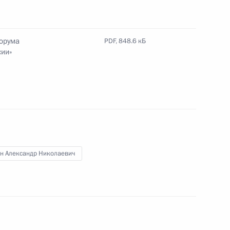
по профессиональным
форума
PDF,
848.6 кБ
сии»
по профессиональным
н Александр Николаевич
сероссийского форума