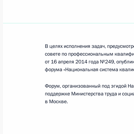
6 мая 2022 года, пятница
Заседание Национального совета 
квалификациям
В целях исполнения задач, предусмот
6 мая 2022 года, 19:00
совете по профессиональным квалифи
от 16 апреля 2014 года №249, опубли
форума «Национальная система квали
23 марта 2022 года, среда
Форум, организованный под эгидой На
Заседание Национального совета 
поддержке Министерства труда и соц
квалификациям
в Москве.
23 марта 2022 года, 19:00