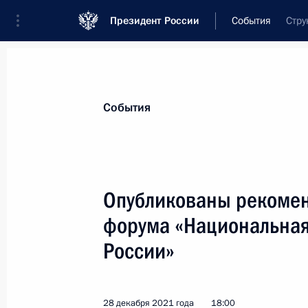
Президент России
События
Стру
Президент
Администрация
Государст
Новости
Сведения о комиссиях и совет
События
Отдельная комиссия или совет
Национальный совет по профессиональ
Опубликованы рекомен
форума «Национальная
России»
Показа
28 декабря 2021 года
18:00