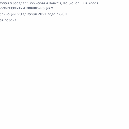
ован в разделе:
Комиссии и Советы
,
Национальный совет
ций России»
фессиональным квалификациям
бликации:
28 декабря 2021 года, 18:00
ая версия
по профессиональным
по профессиональным