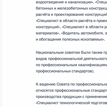
10 марта 2022 года, четверг
водоотведения и канализации», «Специ
бетонных и железобетонных конструкци
Заседание Национального совета 
расчёта и проектирования конструкци
квалификациям
«Специалист в области расчёта и про
10 марта 2022 года, 19:00
конструкций», «Специалист в области 
материалов», «Водитель автомобиля, 
и обогащения полезных ископаемых».
9 февраля 2022 года, среда
Национальным советом были также пр
Заседание Национального совета 
видов профессиональной деятельности
квалификациям
по профессиональным квалификациям
профессиональных стандартов).
9 февраля 2022 года, 19:00
К ведению Совета по профессиональн
относятся профессиональные стандарты
28 декабря 2021 года, вторник
производства продукции с применение
«Специалист технологической подгото
Опубликованы рекомендации VII В