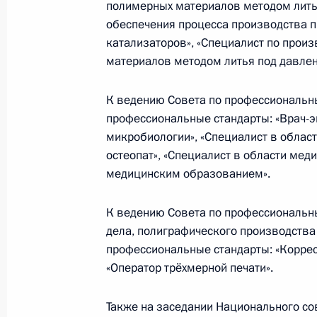
полимерных материалов методом литья
«Национальная система квалифика
обеспечения процесса производства 
28 декабря 2021 года, 18:00
катализаторов», «Специалист по прои
материалов методом литья под давлен
К ведению Совета по профессиональ
24 декабря 2021 года, пятница
профессиональные стандарты: «Врач-э
Заседание Национального совета 
микробиологии», «Специалист в област
квалификациям
остеопат», «Специалист в области мед
медицинским образованием».
24 декабря 2021 года, 18:00
К ведению Совета по профессиональн
дела, полиграфического производства
8 декабря 2021 года, среда
профессиональные стандарты: «Корре
«Оператор трёхмерной печати».
Заседание Национального совета 
квалификациям
Также на заседании Национального с
8 декабря 2021 года, 18:00