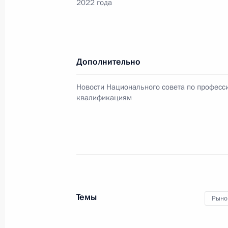
2022 года
22 сентября 2021 года, среда
Заседание Национального совета 
квалификациям
Дополнительно
22 сентября 2021 года, 17:15
Новости Национального совета по профес
квалификациям
27 августа 2021 года, пятница
Заседание Национального совета 
квалификациям
27 августа 2021 года, 18:00
Темы
Рыно
23 июня 2021 года, среда