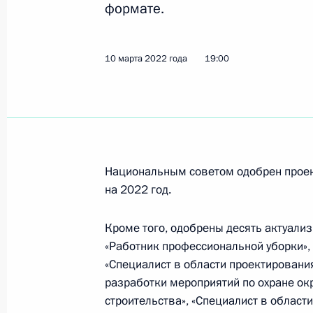
формате.
6 мая 2022 года, пятница
10 марта 2022 года
19:00
Заседание Национального совета 
квалификациям
6 мая 2022 года, 19:00
Национальным советом одобрен проек
23 марта 2022 года, среда
на 2022 год.
Заседание Национального совета 
квалификациям
Кроме того, одобрены десять актуали
«Работник профессиональной уборки»,
23 марта 2022 года, 19:00
«Специалист в области проектирования
разработки мероприятий по охране о
строительства», «Специалист в облас