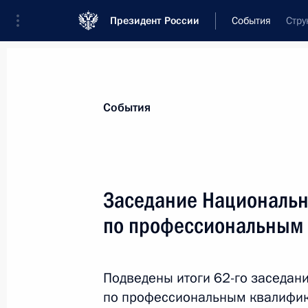
Президент России
События
Стру
Президент
Администрация
Государст
Новости
Сведения о комиссиях и совет
События
Отдельная комиссия или совет
Национальный совет по профессиональ
Заседание Национальн
по профессиональным
Подведены итоги 62-го заседан
по профессиональным квалифик
Показа