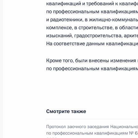
квалификаций и требований к квалиф
по профессиональным квалификациям 
и радиотехники, в жилищно-коммуналь
30 ноября 2021 года, вторник
комплексе, в строительстве, в област
изысканий, градостроительства, архит
Заседание Национального совета 
На соответствие данным квалификаци
квалификациям
30 ноября 2021 года, 18:30
Кроме того, были внесены изменения 
по профессиональным квалификациям
30 сентября 2021 года, четверг
Заседание Национального совета 
квалификациям
Смотрите также
30 сентября 2021 года, 18:00
Протокол заочного заседания Национально
по профессиональным квалификациям № 62