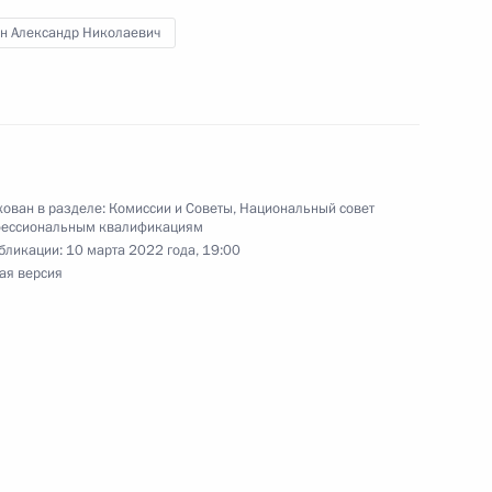
по профессиональным
н Александр Николаевич
ован в разделе:
Комиссии и Советы
,
Национальный совет
фессиональным квалификациям
по профессиональным
бликации:
10 марта 2022 года, 19:00
ая версия
по профессиональным