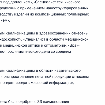
 под давлением», «Специалист технического
ций России»
продукции с применением наноструктурированных
зводству изделий из композиционных полимерных
ием».
ным квалификациям в здравоохранении отнесены
ндоскопист», «Специалист в области медицинской
по профессиональным
и медицинской оптики и оптометрии», «Врач-
ико-профилактического дела со средним
ым квалификациям в области издательского
 и распространения печатной продукции отнесены
спондент средств массовой информации»,
по профессиональным
овета были одобрены 33 наименования