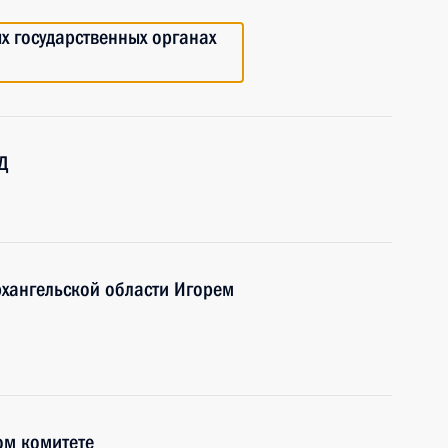
 государственных органах
Д
рхангельской области Игорем
ом комитете