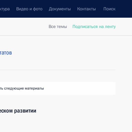
ктура
Видео и фото
Документы
Контакты
Поиск
Все темы
Подписаться на ленту
татов
ть следующие материалы
еском развитии