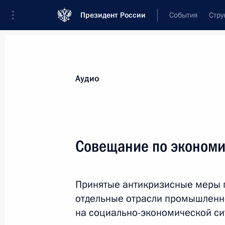
Президент России
События
Стру
Видеозаписи
Фотографии
Аудиозапи
Все материалы
Выступления
Совещан
Аудио
Показа
Совещание по эконом
Дмитрий Медведев принял участие
Принятые антикризисные меры п
во всероссийском молодёжном
Форуме победителей «Прорыв»
отдельные отрасли промышленно
на социально-экономической сит