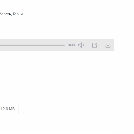
16 декабря 2009 года
Аудио, 8 мин.
ласть, Горки
00:00
Торжественный приём
12.6 МБ
по случаю празднования
Международного
паралимпийского дня