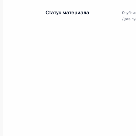
11 декабря 2009 года
Аудио, 12 мин.
Статус материала
Опублик
Дата пу
Церемония награждения
ветеранов Великой
Отечественной войны