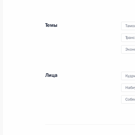
14 декабря 2009 года
Аудио, 9 мин.
Темы
Тамо
Транс
Экон
Лица
Кудр
Наби
Собя
Встреча с судьями
Конституционного Суда