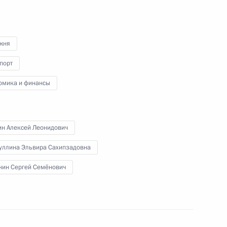
12 декабря 2009 года
Аудио, 7 мин.
жня
порт
омика и финансы
ин Алексей Леонидович
уллина Эльвира Сахипзадовна
нин Сергей Семёнович
Заявления для прессы по итогам
заседания Высшего
Государственного Совета
Союзного государства Российской
Федерации и Республики Беларусь