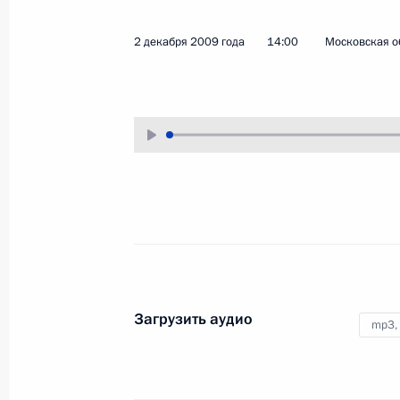
17 декабря 2009 года
Аудио, 5 мин.
2 декабря 2009 года
14:00
Московская об
Стенографический отчёт
Загрузить аудио
mp3,
о совещании по вопросам
развития энергетики