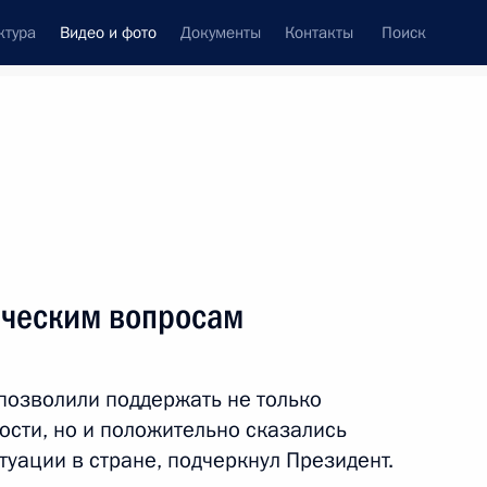
ктура
Видео и фото
Документы
Контакты
Поиск
си
ия, встречи
Встречи со СМИ
декабрь, 2009
ть следующие материалы
ическим вопросам
Выступление на церемонии
озволили поддержать не только
вручения верительных грамот
послами иностранных государств
сти, но и положительно сказались
уации в стране, подчеркнул Президент.