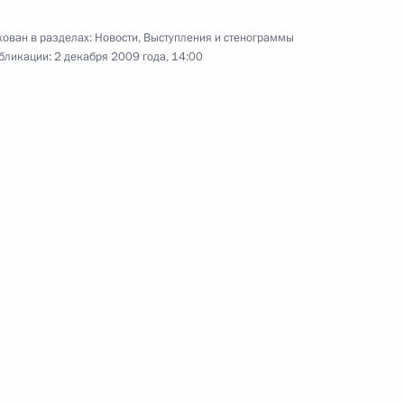
10 декабря 2009 года
Аудио, 10 мин.
ован в разделах:
Новости
,
Выступления и стенограммы
бликации:
2 декабря 2009 года, 14:00
Совещание
по экономическим вопросам