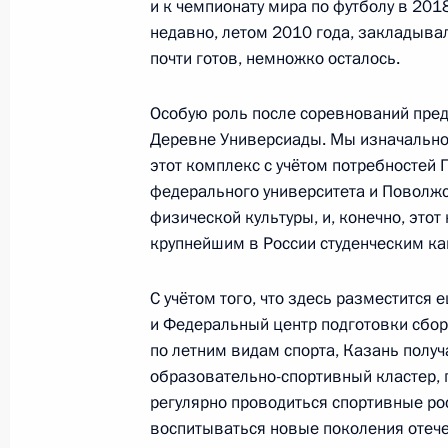
и к чемпионату мира по футболу в 201
недавно, летом 2010 года, закладывал
Совещание с членами Правительст
почти готов, немножко осталось.
9 декабря 2015 года, 17:45
Особую роль после соревнований пред
Деревне Универсиады. Мы изначально
Перечень поручений по итогам встр
этот комплекс с учётом потребностей
федерального университета и Поволж
предпринимателями и представите
физической культуры, и, конечно, этот
интернет-инициатив
крупнейшим в России студенческим ка
19 мая 2015 года, 18:00
С учётом того, что здесь разместится 
и Федеральный центр подготовки сбо
Рабочая встреча с Министром свя
по летним видам спорта, Казань полу
Николаем Никифоровым
образовательно-спортивный кластер, г
регулярно проводиться спортивные р
24 сентября 2014 года, 13:35
воспитываться новые поколения отеч