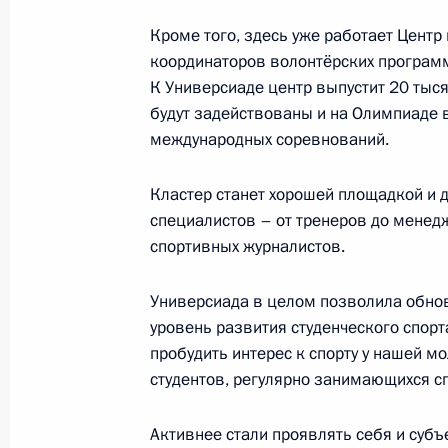
Кроме того, здесь уже работает Центр
Совещание с членами Правительст
координаторов волонтёрских программ.
К Универсиаде центр выпустит 20 тыс
25 июня 2014 года, 17:45
будут задействованы и на Олимпиаде в
международных соревнований.
Заседание Совета по развитию физ
Кластер станет хорошей площадкой и 
19 марта 2013 года, 19:30
специалистов – от тренеров до менед
спортивных журналистов.
Универсиада в целом позволила обнов
Перечень поручений по итогам засе
уровень развития студенческого спорт
и искусству
пробудить интерес к спорту у нашей мо
11 октября 2012 года, 16:00
студентов, регулярно занимающихся сп
Активнее стали проявлять себя и субъ