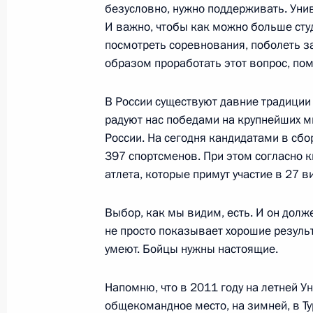
безусловно, нужно поддерживать. Унив
И важно, чтобы как можно больше сту
посмотреть соревнования, поболеть 
Встреча с военнослужащими Во
образом проработать этот вопрос, по
26 июля 2026 года
В России существуют давние традиции 
радуют нас победами на крупнейших м
России. На сегодня кандидатами в сб
397 спортсменов. При этом согласно к
Разделы сайта
Информацион
атлета, которые примут участие в 27 в
Президента
ресурсы
России
Президента Ро
Выбор, как мы видим, есть. И он долж
События
Президент России
не просто показывает хорошие результ
Текущий ресурс
Структура
умеют. Бойцы нужны настоящие.
Конституция Росс
Видео и фото
Государственная
Документы
Напомню, что в 2011 году на летней У
символика
Контакты
общекомандное место, на зимней, в Тур
Обратиться к Пре