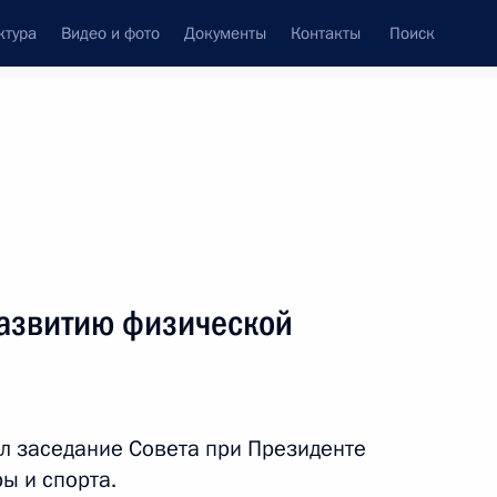
ктура
Видео и фото
Документы
Контакты
Поиск
Все персоны
развитию физической
Подписаться на ленту
л заседание Совета при Президенте
ы и спорта.