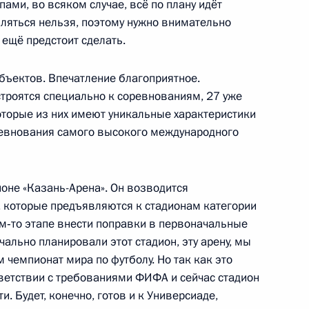
ами, во всяком случае, всё по плану идёт
абляться нельзя, поэтому нужно внимательно
ва
о ещё предстоит сделать.
объектов. Впечатление благоприятное.
строятся специально к соревнованиям, 27 уже
торые из них имеют уникальные характеристики
о вопросам безопасности
ревнования самого высокого международного
ионе «Казань-Арена». Он возводится
 которые предъявляются к стадионам категории
ом‑то этапе внести поправки в первоначальные
совершенствования системы
ачально планировали этот стадион, эту арену, мы
м чемпионат мира по футболу. Но так как это
тветствии с требованиями ФИФА и сейчас стадион
и. Будет, конечно, готов и к Универсиаде,