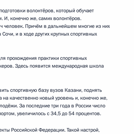
 подготовки волонтёров, который обучает
ва
 И, конечно же, самих волонтёров.
яч человек. Причём в дальнейшем многие из них
 Сочи, и в ходе других крупных спортивных
ической культуры и спорта
для прохождения практики спортивных
жеров. Здесь появится международная школа
ить спортивную базу вузов Казани, поднять
дания Совета по культуре
а на качественно новый уровень и, конечно же,
лодёжи. За последние три года в России число
ортом, увеличилось с 34,5 до 54 процентов.
екты Российской Федерации. Такой настрой,