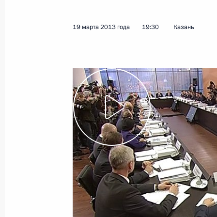
Заседание Совета по стратегическ
проектам
19 марта 2013 года
19:30
Казань
5 июля 2017 года, 15:30
Заседание оргкомитета «Победа»
20 апреля 2017 года, 14:30
Совещание с членами Правительст
1 февраля 2017 года, 17:50
Рабочая встреча с главой Минком