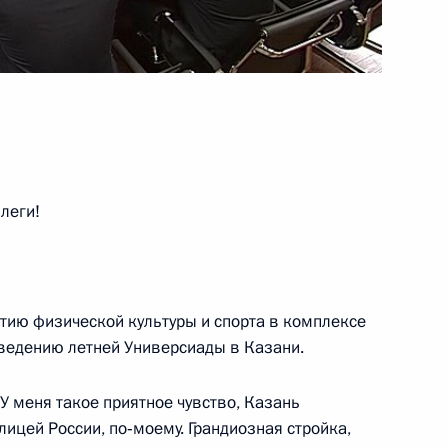
истром связи и массовых
овым
леги!
ва
итию физической культуры и спорта в комплексе
ведению летней Универсиады в Казани.
ва
. У меня такое приятное чувство, Казань
лицей России, по‑моему. Грандиозная стройка,