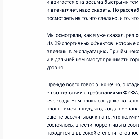
и двигается она весьма быстрыми темп
и впечатляет, надо сказать. Но рассл
Совещание с членами Правительст
посмотреть на то, что сделано, и то, чт
30 марта 2016 года, 15:25
Мы осмотрели, как я уже сказал, ряд 
Из 29 спортивных объектов, которые 
введены в эксплуатацию. Причём неко
Заседание президиума Госсовета п
и в дальнейшем смогут принимать со
дорожного движения
уровня.
14 марта 2016 года, 17:30
Прежде всего говорю, конечно, о стад
в соответствии с требованиями ФИФА,
«5 звёзд». Нам пришлось даже на как
Заседание Госсовета по вопросам 
планы, имея в виду, что, когда первон
общего образования
ещё не рассчитывали на то, что получи
23 декабря 2015 года, 15:15
состоялось, внесли коррективы в соо
находится в высокой степени готовност