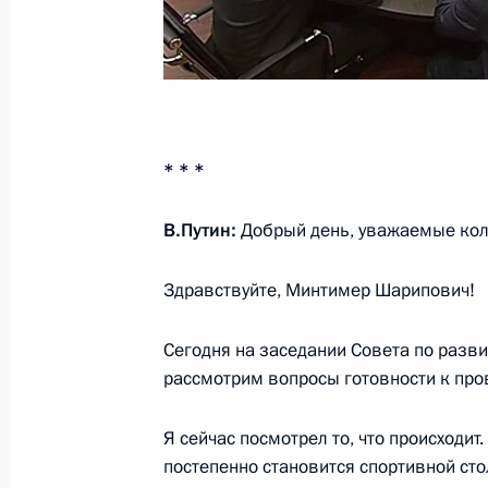
20 октября 2016 года, 16:30
Анна Кузнецова встретилась с Мин
коммуникаций Николаем Никифор
* * *
6 октября 2016 года, 16:00
В.Путин:
Добрый день, уважаемые кол
Совещание с членами Правительст
Здравствуйте, Минтимер Шарипович!
14 июля 2016 года, 14:30
Сегодня на заседании Совета по разв
рассмотрим вопросы готовности к про
Совещание с членами Правительст
Я сейчас посмотрел то, что происходит
7 июня 2016 года, 13:35
постепенно становится спортивной сто