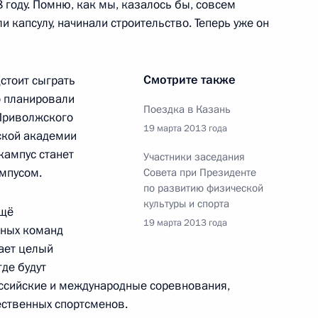
8 году. Помню, как мы, казалось бы, совсем
и капсулу, начинали строительство. Теперь уже он
ва
Смотрите также
стоит сыграть
 планировали
Поездка в Казань
ечи с интернет-
 Приволжского
19 марта 2013 года
ской академии
лями Фонда развития
 кампус станет
Участники заседания
мпусом.
Совета при Президенте
по развитию физической
культуры и спорта
ещё
19 марта 2013 года
рных команд
зи и массовых коммуникаций
чает целый
де будут
оссийские и международные соревнования,
ественных спортсменов.