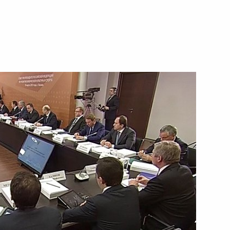
ому развитию и приоритетным
ва
связи Николаем Никифоровым