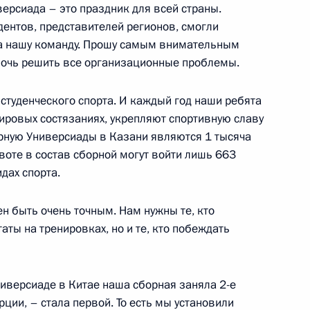
ерсиада – это праздник для всей страны.
дентов, представителей регионов, смогли
за нашу команду. Прошу самым внимательным
енно-Морского Флота
мочь решить все организационные проблемы.
студенческого спорта. И каждый год наши ребята
ировых состязаниях, укрепляют спортивную славу
орную Универсиады в Казани являются 1 тысяча
воте в состав сборной могут войти лишь 663
ные
Официальные
Правовая и
идах спорта.
сетевые ресурсы
техническая
ссии
Президента России
информация
ен быть очень точным. Нам нужны те, кто
MAX
О портале
аты на тренировках, но и те, кто побеждать
ВКонтакте
Об использовании
ии
информации сайта
Rutube
О персональных
Telegram-канал
ниверсиаде в Китае наша сборная заняла 2-е
данных пользователей
YouTube
ции, – стала первой. То есть мы установили
зиденту
Написать в редакцию