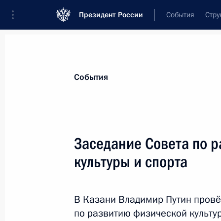
Президент России
События
Стру
Материалы по выбранной персоне
События
Никифоров
,
Николай
Анатольевич
Заседание Совета по 
культуры и спорта
Лента событий
В Казани Владимир Путин провё
по развитию физической культур