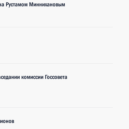
тана Рустамом Миннихановым
аседании комиссии Госсовета
гионов