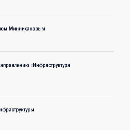
тамом Миннихановым
направлению «Инфраструктура
нфраструктуры