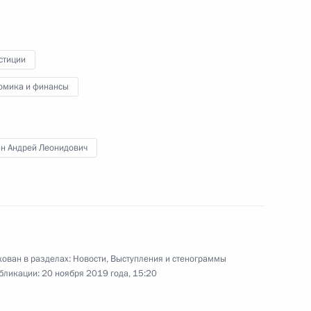
Российской Федерации
с профессиональным праздником.
стиции
омика и финансы
Заключительное слово
на пленарном заседании
саммита Россия – Африка
ин Андрей Леонидович
24 октября 2019 года
Аудио, 6 мин.
ован в разделах:
Новости
,
Выступления и стенограммы
бликации:
20 ноября 2019 года, 15:20