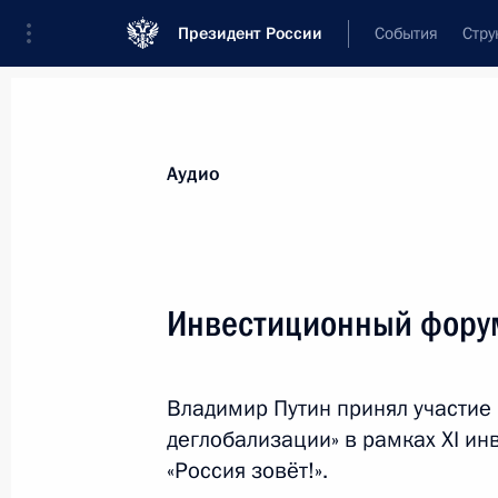
Президент России
События
Стру
Видеозаписи
Фотографии
Аудиозапи
Все материалы
Выступления
Совещан
Аудио
Показа
Инвестиционный форум
Съезд партии «Единая
Владимир Путин принял участие
деглобализации» в рамках XI и
«Россия зовёт!».
23 ноября 2019 года
Москва