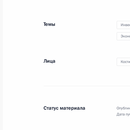
зовёт!».
Темы
Инве
Экон
Конференция
по искусственному
интеллекту
Лица
Кост
9 ноября 2019 года
Аудио, 13 мин.
Владимир Путин выступил
на пленарном заседании
конференции по искусственному
Статус материала
Опублик
интеллекту Artificial Intelligence
Дата пу
Journey.