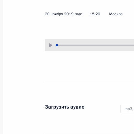
20 ноября 2019 года
15:20
Москва
Инвестиционный форум
«Россия зовёт!»
20 ноября 2019 года
Аудио, 2 ч.
Владимир Путин принял участие
Загрузить аудио
mp3,
в пленарной сессии «Мосты над
волнами деглобализации»
в рамках XI инвестиционного
форума «ВТБ Капитал» «Россия