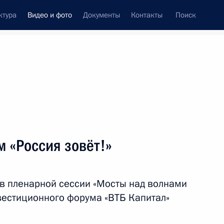
ктура
Видео и фото
Документы
Контакты
Поиск
си
ия, встречи
Встречи со СМИ
ноябрь, 2019
ть следующие материалы
 «Россия зовёт!»
 Россия»
 в пленарной сессии «Мосты над волнами
нвестиционного форума «ВТБ Капитал»