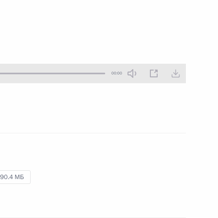
00:00
00:00
Торжественный вечер,
посвящённый Дню
сотрудника органов
внутренних дел
10 ноября 2019 года
Аудио, 4 мин.
На торжественном вечере
90.4 МБ
в Государственном Кремлёвском
дворце Владимир Путин поздравил
личный состав и ветеранов
органов внутренних дел