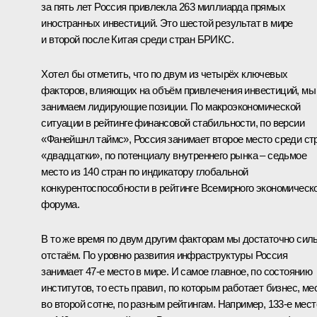
за пять лет Россия привлекла 263 миллиарда прямых
иностранных инвестиций. Это шестой результат в мире
и второй после Китая среди стран БРИКС.
Хотел бы отметить, что по двум из четырёх ключевых
факторов, влияющих на объём привлечения инвестиций, мы
занимаем лидирующие позиции. По макроэкономической
ситуации в рейтинге финансовой стабильности, по версии
«Фанейшнл таймс», Россия занимает второе место среди ст
«двадцатки», по потенциалу внутреннего рынка – седьмое
место из 140 стран по индикатору глобальной
конкурентоспособности в рейтинге Всемирного экономическ
форума.
В то же время по двум другим факторам мы достаточно сил
отстаём. По уровню развития инфраструктуры Россия
занимает 47-е место в мире. И самое главное, по состоянию
институтов, то есть правил, по которым работает бизнес, ме
во второй сотне, по разным рейтингам. Например, 133-е мест