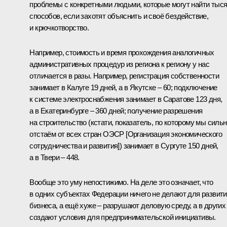
проблемы с конкретными людьми, которые могут найти тыс
способов, если захотят объяснить и своё бездействие,
и крючкотворство.
Например, стоимость и время прохождения аналогичных
административных процедур из региона к региону у нас
отличается в разы. Например, регистрация собственности
занимает в Калуге 19 дней, а в Якутске – 60; подключение
к системе электроснабжения занимает в Саратове 123 дня,
а в Екатеринбурге – 360 дней; получение разрешения
на строительство (кстати, показатель, по которому мы силь
отстаём от всех стран ОЭСР [Организация экономического
сотрудничества и развития]) занимает в Сургуте 150 дней,
а в Твери – 448.
Вообще это уму непостижимо. На деле это означает, что
в одних субъектах Федерации ничего не делают для развит
бизнеса, а ещё хуже – разрушают деловую среду, а в других
создают условия для предпринимательской инициативы.