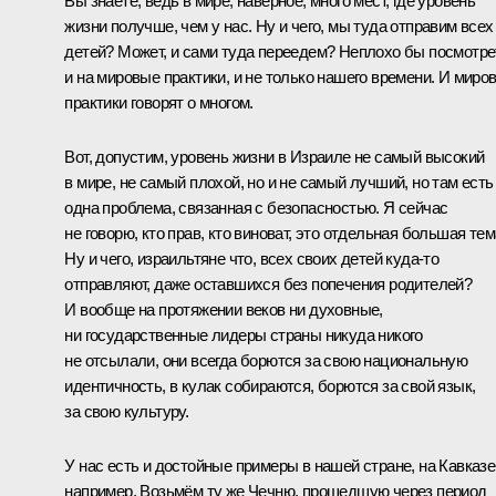
Вы знаете, ведь в мире, наверное, много мест, где уровень
жизни получше, чем у нас. Ну и чего, мы туда отправим всех
детей? Может, и сами туда переедем? Неплохо бы посмотре
и на мировые практики, и не только нашего времени. И миро
практики говорят о многом.
Вот, допустим, уровень жизни в Израиле не самый высокий
в мире, не самый плохой, но и не самый лучший, но там есть
одна проблема, связанная с безопасностью. Я сейчас
не говорю, кто прав, кто виноват, это отдельная большая тем
Ну и чего, израильтяне что, всех своих детей куда‑то
отправляют, даже оставшихся без попечения родителей?
И вообще на протяжении веков ни духовные,
ни государственные лидеры страны никуда никого
не отсылали, они всегда борются за свою национальную
идентичность, в кулак собираются, борются за свой язык,
за свою культуру.
У нас есть и достойные примеры в нашей стране, на Кавказе
например. Возьмём ту же Чечню, прошедшую через период