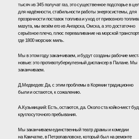
тысяч из 345 получат газ, это существенное подспорье в це
для надёжности, стабильности работы энергосистемы, для
прозрачности поставок топлива и уход от привозного топлив
мазута, мы везём его из Ангарска, Омска, а это достаточно
серьёзное плечо, плюс переваливание на морской транспорт
где 1800 морских миль.
Мы в этом году заканчиваем, и будут созданы рабочие мест
новые: это противотуберкулезный диспансер в Палане. Мы
заканчиваем.
Д.Медведев: Да, с этим проблемы в Корякии традиционно
были и остаются, к сожалению.
А.Кузьмицкий: Есть, остаются, да. Около ста койко-мест буд
круглосуточного пребывания.
Мы заканчиваем единственный театр драмы и комедии
на Камчатке, в Петропавловске, который был на ремонте