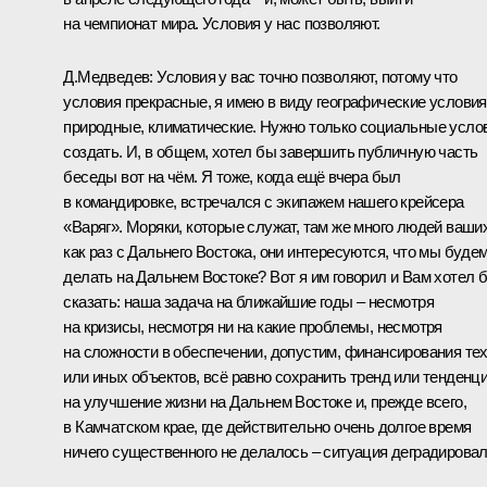
на чемпионат мира. Условия у нас позволяют.
Д.Медведев: Условия у вас точно позволяют, потому что
условия прекрасные, я имею в виду географические условия
природные, климатические. Нужно только социальные усло
создать. И, в общем, хотел бы завершить публичную часть
беседы вот на чём. Я тоже, когда ещё вчера был
в командировке, встречался с экипажем нашего крейсера
«Варяг». Моряки, которые служат, там же много людей ваши
как раз с Дальнего Востока, они интересуются, что мы буде
делать на Дальнем Востоке? Вот я им говорил и Вам хотел 
сказать: наша задача на ближайшие годы – несмотря
на кризисы, несмотря ни на какие проблемы, несмотря
на сложности в обеспечении, допустим, финансирования те
или иных объектов, всё равно сохранить тренд или тенденц
на улучшение жизни на Дальнем Востоке и, прежде всего,
в Камчатском крае, где действительно очень долгое время
ничего существенного не делалось – ситуация деградировал