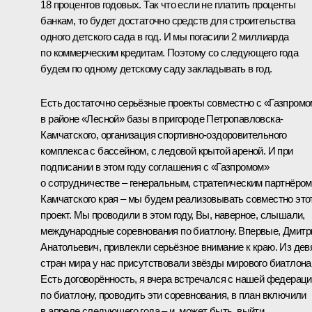
18 процентов годовых. Так что если не платить проценты
банкам, то будет достаточно средств для строительства
одного детского сада в год. И мы погасили 2 миллиарда
по коммерческим кредитам. Поэтому со следующего года
будем по одному детскому саду закладывать в год.
Есть достаточно серьёзные проекты совместно с «Газпром
в районе «Лесной» базы в пригороде Петропавловска-
Камчатского, организация спортивно-оздоровительного
комплекса с бассейном, с ледовой крытой ареной. И при
подписании в этом году соглашения с «Газпромом»
о сотрудничестве – генеральным, стратегическим партнёром
Камчатского края – мы будем реализовывать совместно это
проект. Мы проводили в этом году, Вы, наверное, слышали,
международные соревнования по биатлону. Впервые, Дмитр
Анатольевич, привлекли серьёзное внимание к краю. Из дев
стран мира у нас присутствовали звёзды мирового биатлона
Есть договорённость, я вчера встречался с нашей федерац
по биатлону, проводить эти соревнования, в план включили
в апреле следующего года – и, может быть, выйти