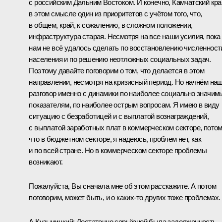
с российским Дальним Востоком. И конечно, Камчатский кра
в этом смысле один из приоритетов с учётом того, что,
в общем, край, к сожалению, в сложном положении,
инфраструктура старая. Несмотря на все наши усилия, пока
нам не всё удалось сделать по восстановлению численност
населения и по решению неотложных социальных задач.
Поэтому давайте поговорим о том, что делается в этом
направлении, несмотря на кризисный период. Но начнём на
разговор именно с динамики по наиболее социально значи
показателям, по наиболее острым вопросам. Я имею в виду
ситуацию с безработицей и с выплатой вознаграждений,
с выплатой заработных плат в коммерческом секторе, пото
что в бюджетном секторе, я надеюсь, проблем нет, как
и по всей стране. Но в коммерческом секторе проблемы
возникают.
Пожалуйста, Вы сначала мне об этом расскажите. А потом
поговорим, может быть, и о каких‑то других тоже проблемах.
А.Кузьмицкий: Достаточно серьёзной была задолженность