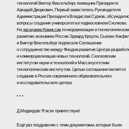
технологий
Виктор Вексельберг
, помощник Президента
Аркадий Дворкович
, Первый заместитель Руководителя
Администрации Президента
Владислав Сурков
, обсуждали
вопросы создания университета в подмосковном Сколково.
На
заседании Комиссии
по модернизации и технологическо
развитию экономики России Эдвард Кроули, Сьюзан Хокфи
и Виктор Вексельберг подписали Соглашение
о сотрудничестве между Фондом развития Центра разработ
и коммерциализации новых технологий, Сколковским
институтом науки и технологий и Массачусетским
технологическим институтом. Целью соглашения является
создание в России современного образовательного
и исследовательского центра.
* * *
Д.Медведев:
Я всех приветствую!
Ещё раз поздравляю с теми документами, которые были