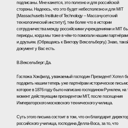
подписаны
. Мне кажется, это полезно и для российской
стороны. Надеюсь, что это будет небесполезно и для MIT
[Massachusetts Institute of Technology – Массачусетский
технологический институт], тем более что в истории
сотрудничества между российскими учреждениями и MIT б
периоды, когда мы тоже в чём‑то помогали нашим партнёрам
и друзьям.
(Обращаясь к Виктору Вексельбергу.)
Знаю, тако
документ у Вас есть.
В.Вексельберг:
Да.
Госпожа Хокфилд, уважаемый господин Президент! Хотел б
подарить нашим теперь уже партнёрам историческое письмо
которое в 1876 году было написано господином Рунклем, на 
момент действующим президентом MIT, после посещения
Императорского московского технического училища.
Суть этого письма состоит в том, что он благодарит директо
российского училища, господина Делла-Воса, за то, что