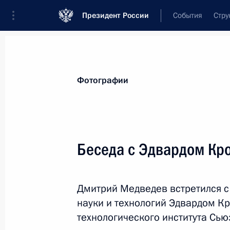
Президент России
События
Стру
Материалы по выбранной персоне
Фотографии
Вексельберг
,
Виктор
Феликсович
Беседа с Эдвардом Кр
Дмитрий Медведев встретился с
Лента событий
науки и технологий Эдвардом К
технологического института Сью