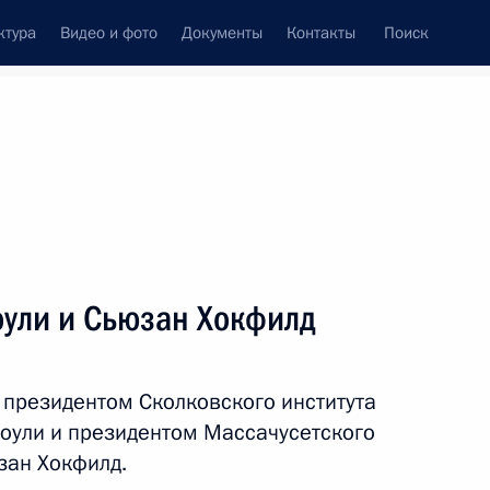
ктура
Видео и фото
Документы
Контакты
Поиск
Все персоны
оули и Сьюзан Хокфилд
 президентом Сколковского института
Подписаться на ленту
роули и президентом Массачусетского
зан Хокфилд.