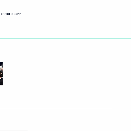
онной отрасли
 фотографии
льным отношениям
 Русского географического
олково» Виктором