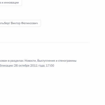
а и инновации
ельберг Виктор Феликсович
ан Хокфилд
ссии по модернизации
ован в разделах:
Новости
,
Выступления и стенограммы
номики
бликации:
26 октября 2011 года, 17:00
о модернизации
Сколково»