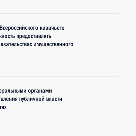
Всероссийского казачьего
жность предоставлять
бязательствах имущественного
деральными органами
твления публичной власти
тях