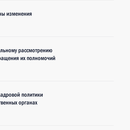
ены изменения
ельному рассмотрению
кращения их полномочий
кадровой политики
твенных органах