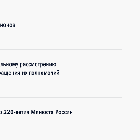
гионов
ельному рассмотрению
кращения их полномочий
ю 220-летия Минюста России