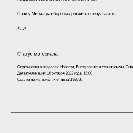
Прошу Министра обороны доложить о результатах.
<…>
Статус материала
Опубликован в разделах:
Новости
,
Выступления и стенограммы
,
Сов
Дата публикации:
10 октября 2022 года, 13:00
Ссылка на материал:
kremlin.ru/d/69568