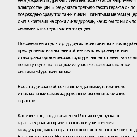
неоднократно подрывая линии высокого класса напряжения
электростанции. В результате третьего такого теракта было
повреждено сразу три таких линии. Принятыми мерами уще
был в кратчайшие сроки ликвидирован, каких бы то ни было
серьёзных последствий не допущено.
Но совершён и целый ряд других терактов и попыток подоб
преступлений в отношении объектов электроэнергетики
и газотранспортной инфраструктуры нашей страны, включа
попытку подрыва на одном из участков газотранспортной
системы «Турецкий поток».
Всё это доказано объективными данными, в том числе
и показаниями самих задержанных исполнителей этих
терактов.
Как известно, представителей России не допускают
к расследованию причин взрывов и уничтожения
международных газотранспортных систем, проходящих по д
Балтийского моря. Но всем нам хорошо известен конечный