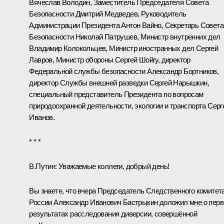
Вячеслав Володин
, Заместитель Председателя Совета
Безопасности
Дмитрий Медведев
, Руководитель
Администрации Президента
Антон Вайно
, Секретарь Совета
Безопасности
Николай Патрушев
, Министр внутренних дел
Владимир Колокольцев
, Министр иностранных дел
Сергей
Лавров
, Министр обороны
Сергей Шойгу
, директор
Федеральной службы безопасности
Александр Бортников
,
директор Службы внешней разведки
Сергей Нарышкин
,
специальный представитель Президента по вопросам
природоохранной деятельности, экологии и транспорта
Серг
Иванов
.
* * *
В.Путин:
Уважаемые коллеги, добрый день!
Вы знаете, что вчера Председатель Следственного комитет
России
Александр Иванович Бастрыкин
доложил
мне о пер
результатах расследования диверсии, совершённой