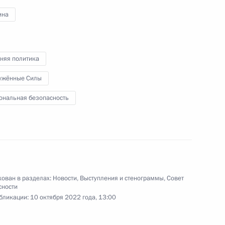
ина
няя политика
ужённые Силы
ональная безопасность
ные
Официальные
Правовая и
сетевые ресурсы
техническая
ссии
Президента России
информация
ован в разделах:
Новости
,
Выступления и стенограммы
,
Совет
MAX
О портале
сности
бликации:
10 октября 2022 года, 13:00
ВКонтакте
Об использовании
ии
информации сайта
Rutube
О персональных
Telegram-канал