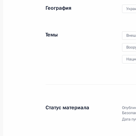
География
Укра
Темы
Внеш
Воор
Наци
Разделы сайта
Информацион
Президента
ресурсы
России
Президента Ро
Статус материала
Опублик
События
Президент России
Безопа
Текущий ресурс
Дата пу
Структура
Конституция Росс
Видео и фото
Государственная
Документы