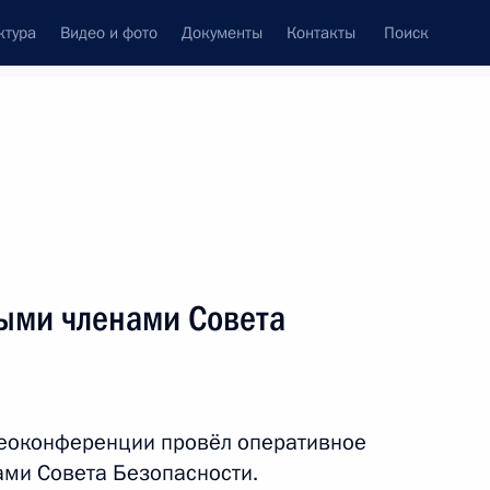
ктура
Видео и фото
Документы
Контакты
Поиск
ыми членами Совета
деоконференции провёл оперативное
ми Совета Безопасности.