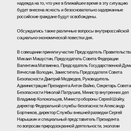
надежда на то, что уже в ближайшее время в эту ситуацию
будет внесена ясность и безосновательно задержанные
российские граждане будут освобождены.
Обсуждались также различные вопросы внутрироссийской
социально-экономической повестки дня.
В совещании приняли участие Председатель Правительств
Михаил Мишустин
, Председатель Совета Федерации
Валентина Матвиенко
, Председатель Государственной Дум
Вячеслав Володин
, Заместитель Председателя Совета
Безопасности
Дмитрий Медведев
, Руководитель
Администрации Президента
Антон Вайно
, Секретарь Совета
Безопасности
Николай Патрушев
, Министр внутренних дел
Владимир Колокольцев
, Министр обороны
Сергей Шойгу
,
директор Федеральной службы безопасности
Александр
Бортников
, директор Службы внешней разведки
Сергей
Нарышкин
и специальный представитель Президента
по вопросам природоохранной деятельности, экологии