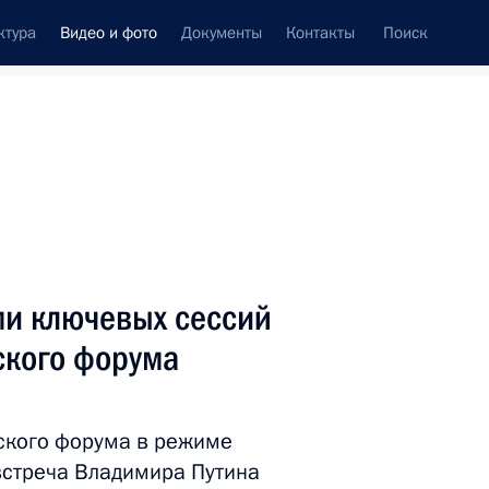
ктура
Видео и фото
Документы
Контакты
Поиск
си
ия, встречи
Встречи со СМИ
октябрь, 2022
ть следующие материалы
ми ключевых сессий
ского форума
Церемония вручения
верительных грамот
ского форума в режиме
встреча Владимира Путина