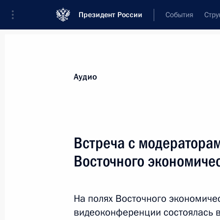
Президент России
События
Стру
Видеозаписи
Фотографии
Аудиозапи
Все материалы
Выступления
Совещан
Аудио
Показа
Встреча с модератора
Восточного экономиче
Саммит Совещания
по взаимодействию и мерам
На полях Восточного экономиче
доверия в Азии (СВМДА)
видеоконференции состоялась 