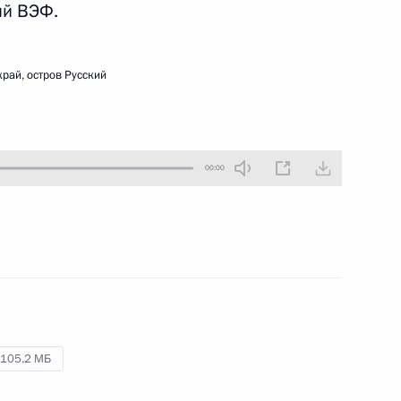
ий ВЭФ.
20 сентября 2022 года
Аудио, 22 мин.
В Александровском зале Большого
рай, остров Русский
Кремлёвского дворца Владимир
Путин принял верительные
грамоты у 24 вновь прибывших
послов иностранных государств.
00:00
Заседание Совета глав
государств – членов ШОС
105.2 МБ
16 сентября 2022 года
Аудио, 9 мин.