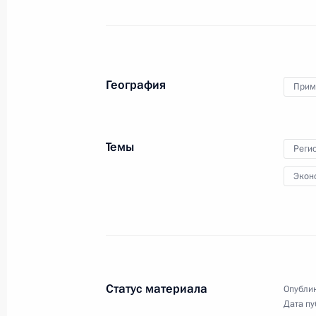
В завершение визита
в Узбекистан Владимир Путин
ответил на вопросы
представителей СМИ.
География
Прим
Темы
Реги
Владимир Путин ответил
Экон
на вопросы журналистов
29 июня 2022 года
Аудио, 20 мин.
В завершение рабочего визита
Статус материала
Опублик
в Туркменистан Владимир Путин
Дата пу
ответил на ряд вопросов