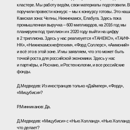
кластере. Мы работу ведём, свои материалы подготовили. 
поручили провести конкурс – мы к конкурсу готовы. Это наш
Камская зона: Челны, Нижнекамск, Елабуга. Здесь пока
промышленная выручка – 600 миллиардов, на 2016 год мы
планируем под триллион и к 2020 году выйти на цифру
в 2 триллиона. Здесь у нас реализуется «ТАНЕКО», «ТАИФ-
НК», «Нижнекамскнефтехим», «Форд Соллерс», «Аммоний» 
и всё это в этой зоне. И мы заявляем, что это может быть
точкой роста для российской экономики. Здесь у нас
и партнёры, и Роснано, и Ростехнологии, и все российские
фонды.
Д.Медведев:
Из иностранцев только «Даймлер», «Форд»,
«Мицубиси»?
Р.Минниханов
: Да.
Д.Медведев:
«Мицубиси» с «Нью Холланд». «Нью Холланд
что делает?