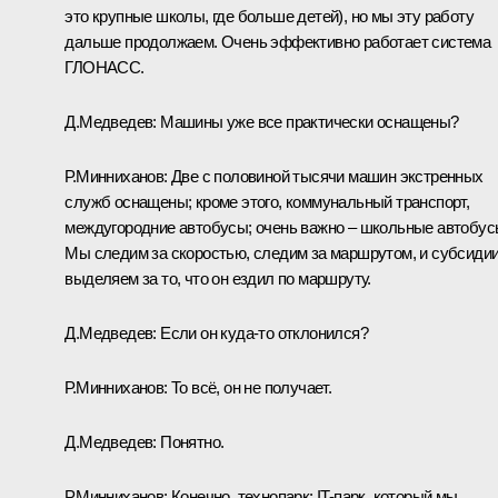
это крупные школы, где больше детей), но мы эту работу
дальше продолжаем. Очень эффективно работает система
ГЛОНАСС.
Д.Медведев:
Машины уже все практически оснащены?
Р.Минниханов:
Две с половиной тысячи машин экстренных
служб оснащены; кроме этого, коммунальный транспорт,
междугородние автобусы; очень важно – школьные автобус
Мы следим за скоростью, следим за маршрутом, и субсиди
выделяем за то, что он ездил по маршруту.
Д.Медведев:
Если он куда‑то отклонился?
Р.Минниханов:
То всё, он не получает.
Д.Медведев:
Понятно.
Р.Минниханов:
Конечно, технопарк: IT-парк, который мы