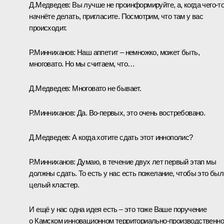
Д.Медведев:
Вы лучше не проинформируйте, а, когда чего‑т
начнёте делать, пригласите. Посмотрим, что там у вас
происходит.
Р.Минниханов:
Наш аппетит – немножко, может быть,
многовато. Но мы считаем, что…
Д.Медведев:
Многовато не бывает.
Р.Минниханов:
Да. Во‑первых, это очень востребовано.
Д.Медведев:
А когда хотите сдать этот иннополис?
Р.Минниханов:
Думаю, в течение двух лет первый этап мы
должны сдать. То есть у нас есть пожелание, чтобы это был
целый кластер.
И ещё у нас одна идея есть – это тоже Ваше поручение
о Камском инновационном территориально-производственн