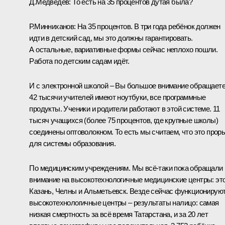
Д.Медведев:
То есть на 35 процентов дутая была?
Р.Минниханов:
На 35 процентов. В три года ребёнок должен
идти в детский сад, мы это должны гарантировать.
А остальные, вариативные формы сейчас неплохо пошли.
Работа по детским садам идёт.
И с электронной школой – Вы большое внимание обращаете
42 тысячи учителей имеют ноутбуки, все программные
продукты. Ученики и родители работают в этой системе. 11
тысяч учащихся (более 75 процентов, где крупные школы)
соединены оптоволокном. То есть мы считаем, что это прор
для системы образования.
По медицинским учреждениям. Мы всё‑таки пока обращали
внимание на высокотехнологичные медицинские центры: эт
Казань, Челны и Альметьевск. Везде сейчас функционирую
высокотехнологичные центры – результаты налицо: самая
низкая смертность за всё время Татарстана, и за 20 лет