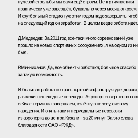
пулевой стрельбы мы сами ещё строим. Центр гимнастики
практически уже завершён, буквально через месяц откроем.
И футбольный стадион уж этим годом надо завершить, что
на следующий год он заработал. В целом везде работа идёт.
Д.Медведев:
За 2011 год всё‑таки много соревнований уже
прошло на новых спортивных сооружениях, я на одном из ни
был.
Р.Минниханов:
Да, все объекты работают, большое спасибо
за такую возможность.
И большая работа по транспортной инфраструктуре: дороги,
развязки, пешеходные переходы. Аэропорт совершенно нов
сейчас терминал завершаем, взлётную полосу, систему
наведения. И опять‑таки интермодальные перевозки
из аэропорта до центра Казани – за 20 минут. За это слова
благодарности ОАО «РЖД».