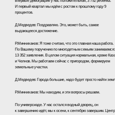
впервые демография у нас положительная, 3 752 ребёнка.
И первый квартал мы идём с ростом к прошлому году 9
процентов.
Д.Медведев:
Поздравляю. Это, может быть, самое
выдающееся достижение.
Р.Минниханов:
Я тоже считаю, что это главная наша работа.
По Вашему поручению по многодетным семьям занимаемся:
13 352 заявления. В целом ситуация нормальная, кроме Каз
и Челнов. Мы работаем сейчас с пригородом, формируем
земельные участки.
Д.Медведев:
Города большие, надо будет просто найти зем
Р.Минниханов:
Мы находим, и эти вопросы решаем.
По универсиаде. У нас остался водный дворец, он
к завершению идёт, мы к осени, к сентябрю завершим. Цент