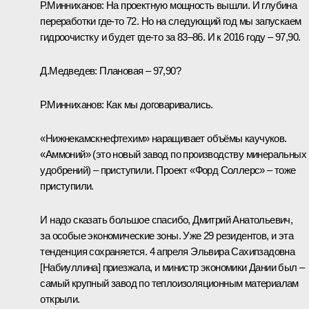
Р.Минниханов:
На проектную мощность вышли. И глубина
переработки где‑то 72. Но на следующий год мы запускаем
гидроочистку и будет где‑то за 83–86. И к 2016 году – 97,90.
Д.Медведев:
Плановая – 97,90?
Р.Минниханов:
Как мы договаривались.
«Нижнекамскнефтехим» наращивает объёмы каучуков.
«Аммоний» (это новый завод по производству минеральных
удобрений) – приступили. Проект «Форд Соллерс» – тоже
приступили.
И надо сказать большое спасибо, Дмитрий Анатольевич,
за особые экономические зоны. Уже 29 резидентов, и эта
тенденция сохраняется. 4 апреля Эльвира Сахипзадовна
[Набиуллина] приезжала, и министр экономики Дании был –
самый крупный завод по теплоизоляционным материалам
открыли.