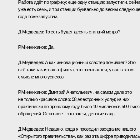
Работа идёт по графику: ещё одну станцию запустили, сейч
уже есть семь, и три станции буквально до весны следующе
года тоже запустим.
Д.Медведев:
То есть будет десять станций метро?
Р.Минниханов:
Да.
Д.Медведев:
А как инновационный кластер поживает? Это
всё‑таки такая ваша фишка, что называется, у вас в этом
смысле много успехов.
Р.Минниханов:
Дмитрий Анатольевич, на самом деле это
не только красивое слово: 98 электронных услуг, из них
практически по прошлому году было 10 миллионов 500 тыся
обращений. Основное – это загсы, детские сады.
Д.Медведев:
Недавно, когда я проводил
заседание
нашего
«Открытого правительства», как раз эта цифра приводилась